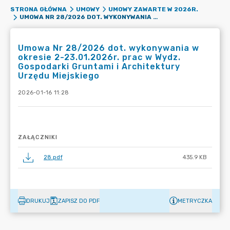
STRONA GŁÓWNA
UMOWY
UMOWY ZAWARTE W 2026R.
UMOWA NR 28/2026 DOT. WYKONYWANIA W OKRESIE 2-23.01.2026R. PRAC W WYDZ. GOSPODARKI GRUNTAMI I ARCHITEKTURY URZĘDU MIEJSKIEGO
Umowa Nr 28/2026 dot. wykonywania w
okresie 2-23.01.2026r. prac w Wydz.
Gospodarki Gruntami i Architektury
Urzędu Miejskiego
2026-01-16 11:28
ZAŁĄCZNIKI
28.pdf
435.9 KB
DRUKUJ
ZAPISZ DO PDF
METRYCZKA