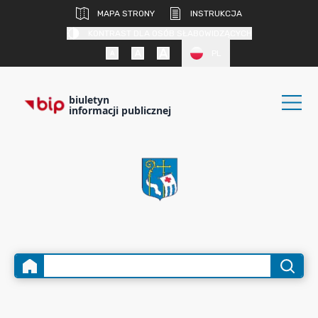
MAPA STRONY
INSTRUKCJA
KONTRAST DLA OSÓB SŁABOWIDZĄCYCH
PL
biuletyn
informacji publicznej