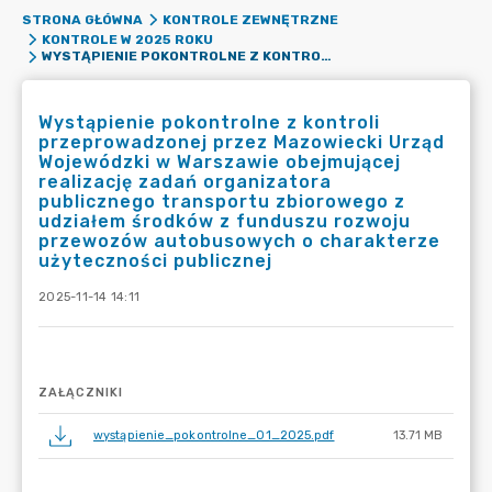
STRONA GŁÓWNA
KONTROLE ZEWNĘTRZNE
KONTROLE W 2025 ROKU
WYSTĄPIENIE POKONTROLNE Z KONTROLI PRZEPROWADZONEJ PRZEZ MAZOWIECKI URZĄD WOJEWÓDZKI W WARSZAWIE OBEJMUJĄCEJ REALIZACJĘ ZADAŃ ORGANIZATORA PUBLICZNEGO TRANSPORTU ZBIOROWEGO Z UDZIAŁEM ŚRODKÓW Z FUNDUSZU ROZWOJU PRZEWOZÓW AUTOBUSOWYCH O CHARAKTERZE UŻYTECZNOŚCI PUBLICZNEJ
Wystąpienie pokontrolne z kontroli
przeprowadzonej przez Mazowiecki Urząd
Wojewódzki w Warszawie obejmującej
realizację zadań organizatora
publicznego transportu zbiorowego z
udziałem środków z funduszu rozwoju
przewozów autobusowych o charakterze
użyteczności publicznej
2025-11-14 14:11
ZAŁĄCZNIKI
wystąpienie_pokontrolne_01_2025.pdf
13.71 MB