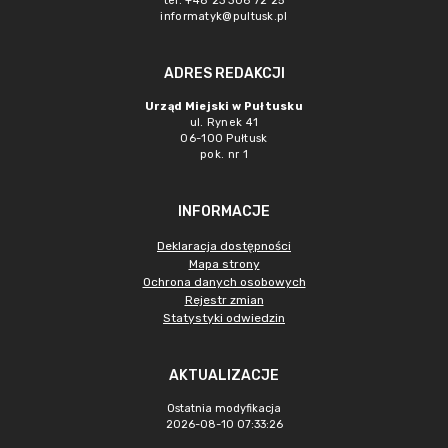
tel. +48 23 306 72 25
informatyk@pultusk.pl
ADRES REDAKCJI
Urząd Miejski w Pułtusku
ul. Rynek 41
06-100 Pułtusk
pok. nr 1
INFORMACJE
Deklaracja dostępności
Mapa strony
Ochrona danych osobowych
Rejestr zmian
Statystyki odwiedzin
AKTUALIZACJE
Ostatnia modyfikacja
2026-08-10 07:33:26