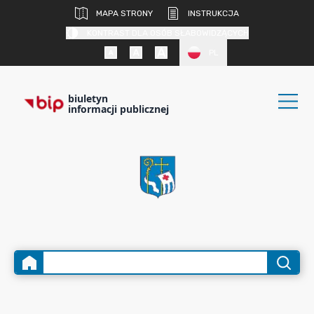
MAPA STRONY
INSTRUKCJA
KONTRAST DLA OSÓB SŁABOWIDZĄCYCH
PL
biuletyn
informacji publicznej