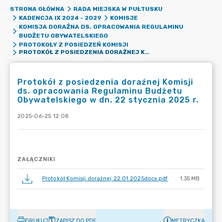
STRONA GŁÓWNA
RADA MIEJSKA W PUŁTUSKU
KADENCJA IX 2024 - 2029
KOMISJE
KOMISJA DORAŹNA DS. OPRACOWANIA REGULAMINU
BUDŻETU OBYWATELSKIEGO
PROTOKOŁY Z POSIEDZEŃ KOMISJI
PROTOKÓŁ Z POSIEDZENIA DORAŹNEJ KOMISJI DS. OPRACOWANIA REGULAMINU BUDŻETU OBYWATELSKIEGO W DN. 22 STYCZNIA 2025 R.
Protokół z posiedzenia doraźnej Komisji
ds. opracowania Regulaminu Budżetu
Obywatelskiego w dn. 22 stycznia 2025 r.
2025-06-25 12:08
ZAŁĄCZNIKI
Protokół Komisji dorażnej 22.01.2025docx.pdf
1.35 MB
DRUKUJ
ZAPISZ DO PDF
METRYCZKA