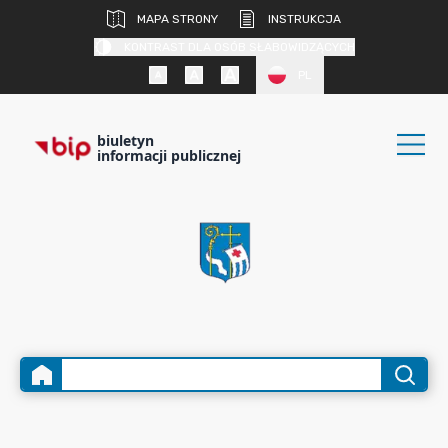
MAPA STRONY
INSTRUKCJA
KONTRAST DLA OSÓB SŁABOWIDZĄCYCH
PL
biuletyn
informacji publicznej