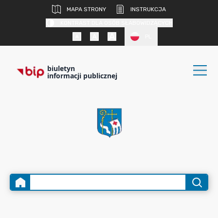
MAPA STRONY
INSTRUKCJA
KONTRAST DLA OSÓB SŁABOWIDZĄCYCH
PL
biuletyn
informacji publicznej