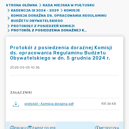
STRONA GŁÓWNA
RADA MIEJSKA W PUŁTUSKU
KADENCJA IX 2024 - 2029
KOMISJE
KOMISJA DORAŹNA DS. OPRACOWANIA REGULAMINU
BUDŻETU OBYWATELSKIEGO
PROTOKOŁY Z POSIEDZEŃ KOMISJI
PROTOKÓŁ Z POSIEDZENIA DORAŹNEJ KOMISJI DS. OPRACOWANIA REGULAMINU BUDŻETU OBYWATELSKIEGO W DN. 5 GRUDNIA 2024 R.
Protokół z posiedzenia doraźnej Komisji
ds. opracowania Regulaminu Budżetu
Obywatelskiego w dn. 5 grudnia 2024 r.
2025-05-05 10:36
ZAŁĄCZNIKI
protokół - Komisja doraźna.pdf
931.36 KB
DRUKUJ
ZAPISZ DO PDF
METRYCZKA