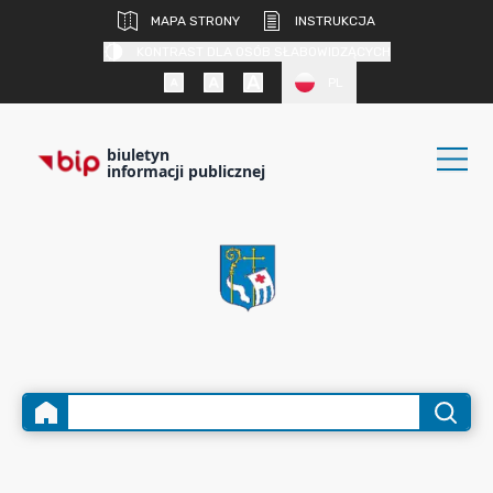
MAPA STRONY
INSTRUKCJA
KONTRAST DLA OSÓB SŁABOWIDZĄCYCH
PL
biuletyn
informacji publicznej