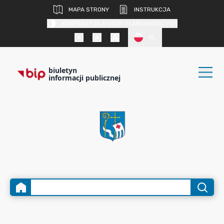
MAPA STRONY
INSTRUKCJA
KONTRAST DLA OSÓB SŁABOWIDZĄCYCH
PL
biuletyn
informacji publicznej