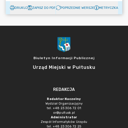
DRUKUJ
ZAPISZ DO PDF
POPRZEDNIE WERSJE
METRYCZKA
Biuletyn Informacji Publicznej
Urząd Miejski w Pułtusku
REDAKCJA
Redaktor Naczelny
Wydział Organizacjyjny
tel. +48 23 306 72 01
or@pultusk.pl
Administrator
Zespół Informatyków Urzędu
tel. +48 23 306 72 25