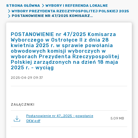
STRONA GŁÓWNA
WYBORY I REFERENDA LOKALNE
WYBORY PREZYDENTA RZECZYPOSPOLITEJ POLSKIEJ 2025
POSTANOWIENIE NR 47/2025 KOMISARZA WYBORCZEGO W OSTROŁĘCE II Z DNIA 28 KWIETNIA 2025 R. W SPRAWIE POWOŁANIA OBWODOWYCH KOMISJI WYBORCZYCH W WYBORACH PREZYDENTA RZECZYPOSPOLITEJ POLSKIEJ ZARZĄDZONYCH NA DZIEŃ 18 MAJA 2025 R. - WYCIĄG
POSTANOWIENIE nr 47/2025 Komisarza
Wyborczego w Ostrołęce II z dnia 28
kwietnia 2025 r. w sprawie powołania
obwodowych komisji wyborczych w
wyborach Prezydenta Rzeczypospolitej
Polskiej zarządzonych na dzień 18 maja
2025 r. - wyciąg
2025-04-29 09:37
ZAŁĄCZNIKI
Postanowienie nr 47_2025 - powołanie
5.09 MB
OKW.pdf