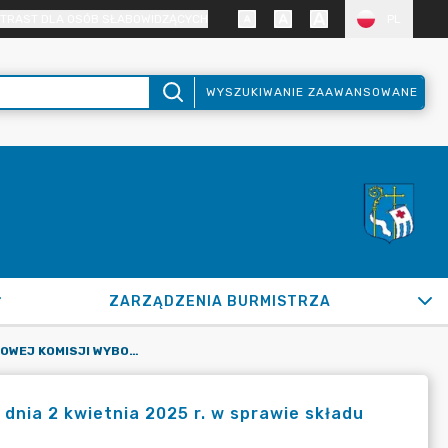
TRAST DLA OSÓB SŁABOWIDZĄCYCH
PL
WYSZUKIWANIE ZAAWANSOWANE
ZARZĄDZENIA BURMISTRZA
INFORMACJA OKRĘGOWEJ KOMISJI WYBORCZEJ W OSTROŁĘCE II Z DNIA 2 KWIETNIA 2025 R. W SPRAWIE SKŁADU OKRĘGOWEJ KOMISJI WYBORCZEJ NR 23 W OSTROŁĘCE
 dnia 2 kwietnia 2025 r. w sprawie składu