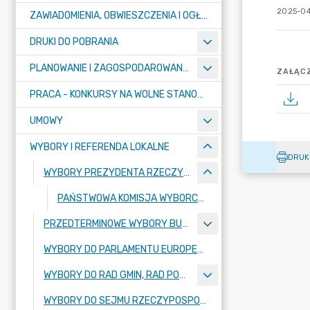
2025-04
ZAWIADOMIENIA, OBWIESZCZENIA I OGŁOSZENIA
DRUKI DO POBRANIA
PLANOWANIE I ZAGOSPODAROWANIE PRZESTRZENNE
ZAŁĄCZ
PRACA - KONKURSY NA WOLNE STANOWISKA
UMOWY
WYBORY I REFERENDA LOKALNE
DRUK
WYBORY PREZYDENTA RZECZYPOSPOLITEJ POLSKIEJ 2025
PAŃSTWOWA KOMISJA WYBORCZA
PRZEDTERMINOWE WYBORY BURMISTRZA MIASTA PUŁTUSK
WYBORY DO PARLAMENTU EUROPEJSKIEGO ZARZĄDZONE NA DZIEŃ 9 CZERWCA 2024R.
WYBORY DO RAD GMIN, RAD POWIATÓW, SEJMIKÓW WOJEWÓDZTW I RAD DZIELNIC M.ST. WARSZAWY ORAZ WYBORÓW WÓJTÓW, BURMISTRZÓW I PREZYDENTÓW MIAST ZARZĄDZONE NA DZIEŃ 7 KWIETNIA 2024 R.
WYBORY DO SEJMU RZECZYPOSPOLITEJ POLSKIEJ I DO SENATU RZECZYPOSPOLITEJ POLSKIEJ ORAZ REFERENDUM OGÓLNOKRAJOWE, ZARZĄDZONE NA DZIEŃ 15 PAŹDZIERNIKA 2023R.