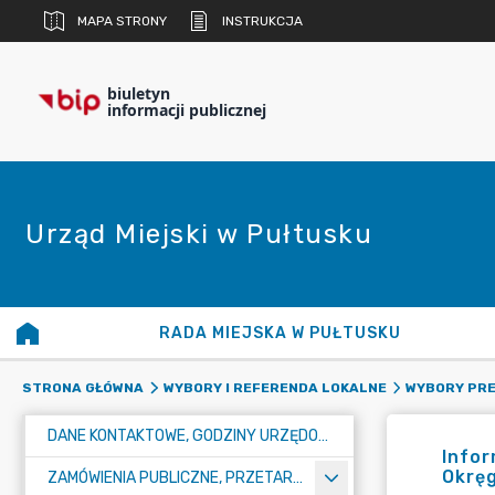
MAPA STRONY
INSTRUKCJA
biuletyn
informacji publicznej
Urząd Miejski w Pułtusku
RADA MIEJSKA W PUŁTUSKU
STRONA GŁÓWNA
WYBORY I REFERENDA LOKALNE
WYBORY PRE
DANE KONTAKTOWE, GODZINY URZĘDOWANIA I NUMER KONTA BANKOWEGO
Infor
Okręg
ZAMÓWIENIA PUBLICZNE, PRZETARGI, KONKURSY