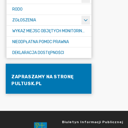
RODO
ZGŁOSZENIA
WYKAZ MIEJSC OBJĘTYCH MONITORINGIEM
NIEODPŁATNA POMOC PRAWNA
DEKLARACJA DOSTĘPNOŚCI
ZAPRASZAMY NA STRONĘ
PULTUSK.PL
Biuletyn Informacji Publicznej