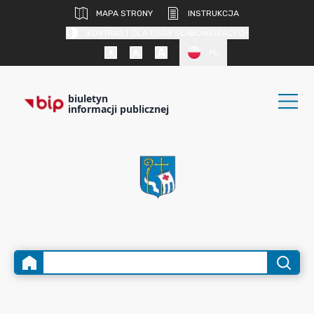
MAPA STRONY
INSTRUKCJA
KONTRAST DLA OSÓB SŁABOWIDZĄCYCH
PL
biuletyn
informacji publicznej