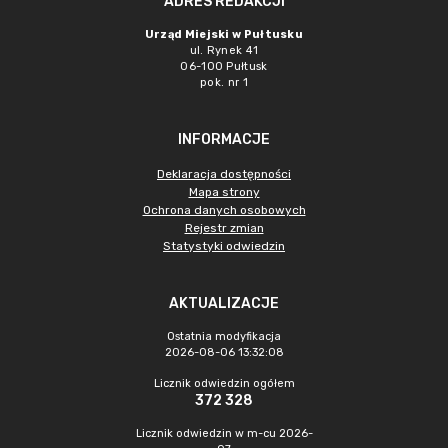
ADRES REDAKCJI
Urząd Miejski w Pułtusku
ul. Rynek 41
06-100 Pułtusk
pok. nr 1
INFORMACJE
Deklaracja dostępności
Mapa strony
Ochrona danych osobowych
Rejestr zmian
Statystyki odwiedzin
AKTUALIZACJE
Ostatnia modyfikacja
2026-08-06 13:32:08
Licznik odwiedzin ogółem
372 328
Licznik odwiedzin w m-cu 2026-