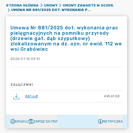
STRONA GŁÓWNA
UMOWY
UMOWY ZAWARTE W 2025R.
UMOWA NR 881/2025 DOT. WYKONANIA PRAC PIELĘGNACYJNYCH NA POMNIKU PRZYRODY (DRZEWIE GAT. DĄB SZYPUŁKOWY) ZLOKALIZOWANYM NA DZ. OZN. NR EWID. 112 WE WSI GRABÓWIEC
Umowa Nr 881/2025 dot. wykonania prac
pielęgnacyjnych na pomniku przyrody
(drzewie gat. dąb szypułkowy)
zlokalizowanym na dz. ozn. nr ewid. 112 we
wsi Grabówiec
2026-01-15 09:31
ZAŁĄCZNIKI
881.pdf
495.61 KB
DRUKUJ
ZAPISZ DO PDF
METRYCZKA