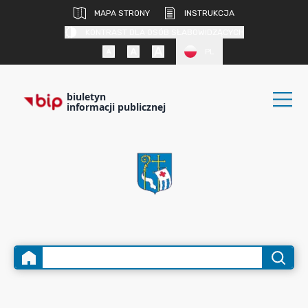
MAPA STRONY
INSTRUKCJA
KONTRAST DLA OSÓB SŁABOWIDZĄCYCH
PL
biuletyn
informacji publicznej