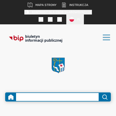
MAPA STRONY
INSTRUKCJA
KONTRAST DLA OSÓB SŁABOWIDZĄCYCH
PL
biuletyn
informacji publicznej