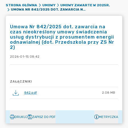
STRONA GŁÓWNA
UMOWY
UMOWY ZAWARTE W 2025R.
UMOWA NR 842/2025 DOT. ZAWARCIA NA CZAS NIEOKREŚLONY UMOWY ŚWIADCZENIA USŁUG DYSTRYBUCJI Z PROSUMENTEM ENERGII ODNAWIALNEJ (DOT. PRZEDSZKOLA PRZY ZS NR 2)
Umowa Nr 842/2025 dot. zawarcia na
czas nieokreślony umowy świadczenia
usług dystrybucji z prosumentem energii
odnawialnej (dot. Przedszkola przy ZS Nr
2)
2026-01-15 08:42
ZAŁĄCZNIKI
842.pdf
2.08 MB
DRUKUJ
ZAPISZ DO PDF
METRYCZKA