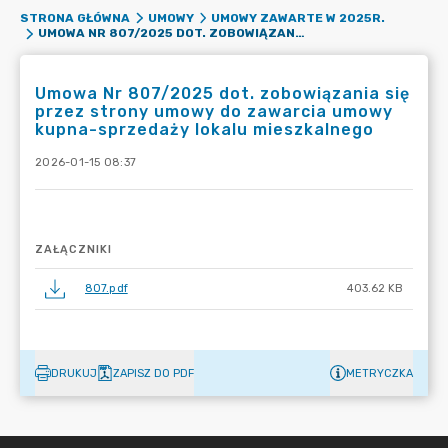
STRONA GŁÓWNA
UMOWY
UMOWY ZAWARTE W 2025R.
UMOWA NR 807/2025 DOT. ZOBOWIĄZANIA SIĘ PRZEZ STRONY UMOWY DO ZAWARCIA UMOWY KUPNA-SPRZEDAŻY LOKALU MIESZKALNEGO
Umowa Nr 807/2025 dot. zobowiązania się
przez strony umowy do zawarcia umowy
kupna-sprzedaży lokalu mieszkalnego
2026-01-15 08:37
ZAŁĄCZNIKI
807.pdf
403.62 KB
DRUKUJ
ZAPISZ DO PDF
METRYCZKA