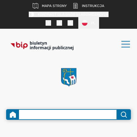
MAPA STRONY
INSTRUKCJA
KONTRAST DLA OSÓB SŁABOWIDZĄCYCH
PL
biuletyn
informacji publicznej