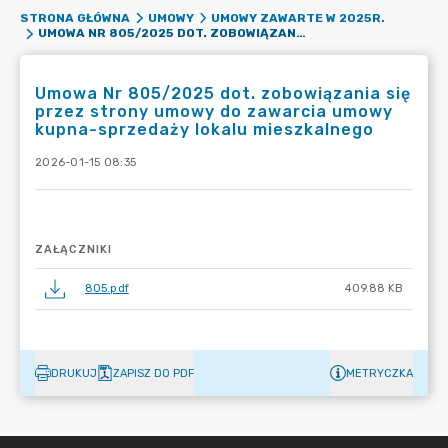
STRONA GŁÓWNA
UMOWY
UMOWY ZAWARTE W 2025R.
UMOWA NR 805/2025 DOT. ZOBOWIĄZANIA SIĘ PRZEZ STRONY UMOWY DO ZAWARCIA UMOWY KUPNA-SPRZEDAŻY LOKALU MIESZKALNEGO
Umowa Nr 805/2025 dot. zobowiązania się
przez strony umowy do zawarcia umowy
kupna-sprzedaży lokalu mieszkalnego
2026-01-15 08:35
ZAŁĄCZNIKI
805.pdf
409.88 KB
DRUKUJ
ZAPISZ DO PDF
METRYCZKA