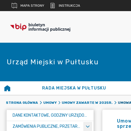
MAPA STRONY
INSTRUKCJA
biuletyn
informacji publicznej
Urząd Miejski w Pułtusku
RADA MIEJSKA W PUŁTUSKU
STRONA GŁÓWNA
UMOWY
UMOWY ZAWARTE W 2025R.
DANE KONTAKTOWE, GODZINY URZĘDOWANIA I NUMER KONTA BANKOWEGO
Umow
sprze
ZAMÓWIENIA PUBLICZNE, PRZETARGI, KONKURSY