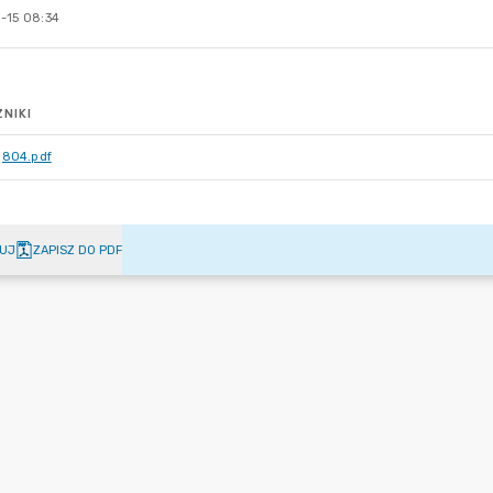
-15 08:34
NIKI
804.pdf
UJ
ZAPISZ DO PDF