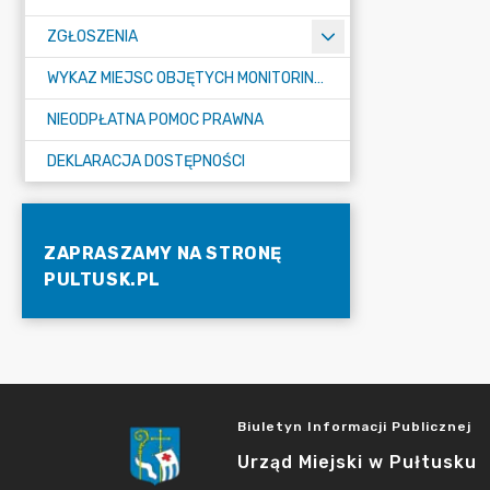
ZGŁOSZENIA
WYKAZ MIEJSC OBJĘTYCH MONITORINGIEM
NIEODPŁATNA POMOC PRAWNA
DEKLARACJA DOSTĘPNOŚCI
ZAPRASZAMY NA STRONĘ
PULTUSK.PL
Biuletyn Informacji Publicznej
Urząd Miejski w Pułtusku