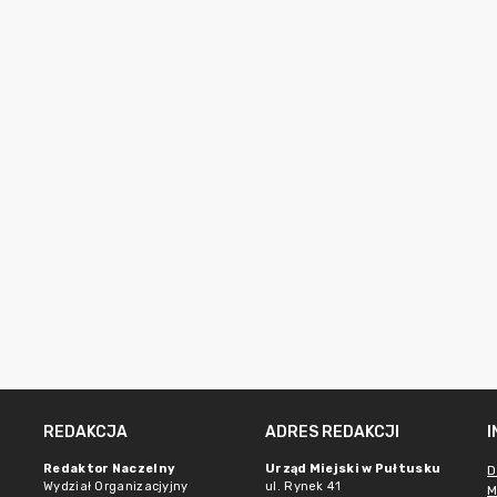
REDAKCJA
ADRES REDAKCJI
Redaktor Naczelny
Urząd Miejski w Pułtusku
D
Wydział Organizacjyjny
ul. Rynek 41
M