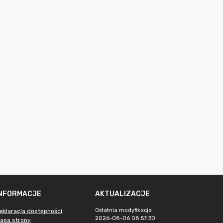
INFORMACJE
AKTUALIZACJE
Ostatnia modyfikacja
eklaracja dostępności
2026-08-06 08:57:30
apa strony