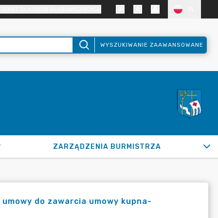
TRAST DLA OSÓB SŁABOWIDZĄCYCH
PL
WYSZUKIWANIE ZAAWANSOWANE
ZARZĄDZENIA BURMISTRZA
ny umowy do zawarcia umowy kupna-