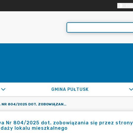
KON
GMINA PUŁTUSK
UMOWA NR 804/2025 DOT. ZOBOWIĄZANIA SIĘ PRZEZ STRONY UMOWY DO ZAWARCIA UMOWY KUPNA-SPRZEDAŻY LOKALU MIESZKALNEGO
a Nr 804/2025 dot. zobowiązania się przez stro
daży lokalu mieszkalnego