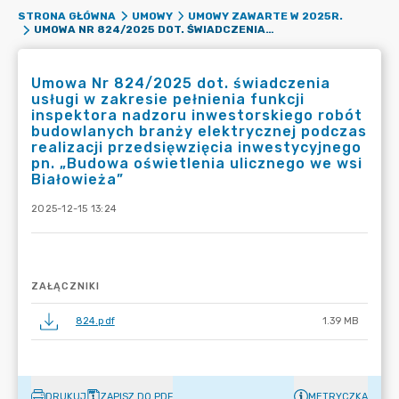
STRONA GŁÓWNA
UMOWY
UMOWY ZAWARTE W 2025R.
UMOWA NR 824/2025 DOT. ŚWIADCZENIA USŁUGI W ZAKRESIE PEŁNIENIA FUNKCJI INSPEKTORA NADZORU INWESTORSKIEGO ROBÓT BUDOWLANYCH BRANŻY ELEKTRYCZNEJ PODCZAS REALIZACJI PRZEDSIĘWZIĘCIA INWESTYCYJNEGO PN. „BUDOWA OŚWIETLENIA ULICZNEGO WE WSI BIAŁOWIEŻA”
Umowa Nr 824/2025 dot. świadczenia
usługi w zakresie pełnienia funkcji
inspektora nadzoru inwestorskiego robót
budowlanych branży elektrycznej podczas
realizacji przedsięwzięcia inwestycyjnego
pn. „Budowa oświetlenia ulicznego we wsi
Białowieża”
2025-12-15 13:24
ZAŁĄCZNIKI
824.pdf
1.39 MB
DRUKUJ
ZAPISZ DO PDF
METRYCZKA