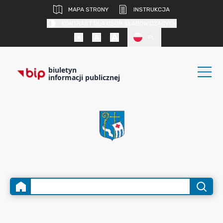
MAPA STRONY
INSTRUKCJA
KONTRAST DLA OSÓB SŁABOWIDZĄCYCH
PL
biuletyn
informacji publicznej