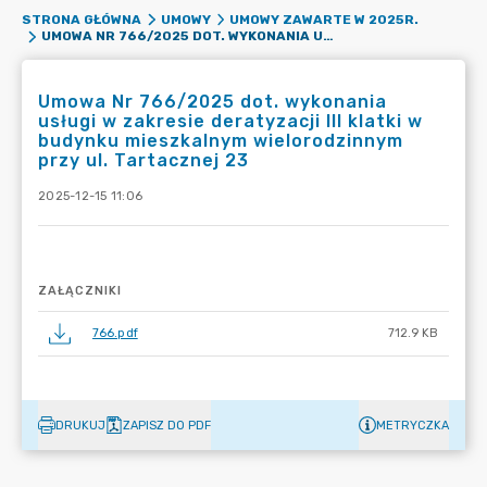
STRONA GŁÓWNA
UMOWY
UMOWY ZAWARTE W 2025R.
UMOWA NR 766/2025 DOT. WYKONANIA USŁUGI W ZAKRESIE DERATYZACJI III KLATKI W BUDYNKU MIESZKALNYM WIELORODZINNYM PRZY UL. TARTACZNEJ 23
Umowa Nr 766/2025 dot. wykonania
usługi w zakresie deratyzacji III klatki w
budynku mieszkalnym wielorodzinnym
przy ul. Tartacznej 23
2025-12-15 11:06
ZAŁĄCZNIKI
766.pdf
712.9 KB
DRUKUJ
ZAPISZ DO PDF
METRYCZKA