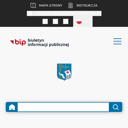
MAPA STRONY
INSTRUKCJA
KONTRAST DLA OSÓB SŁABOWIDZĄCYCH
PL
biuletyn
informacji publicznej