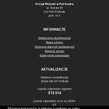
Urząd Miejski w Pułtusku
ul. Rynek 41
06-100 Pułtusk
pok. nr 1
INFORMACJE
Deklaracja dostępności
Mapa strony
Ochrona danych osobowych
Rejestr zmian
Statystyki odwiedzin
AKTUALIZACJE
Ostatnia modyfikacja
2026-08-07 11:55:45
Licznik odwiedzin ogółem
372 514
Licznik odwiedzin w m-cu 2026-
07
Strona korzysta z plików cookies w celu