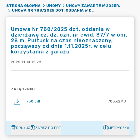
STRONA GŁÓWNA
UMOWY
UMOWY ZAWARTE W 2025R.
UMOWA NR 788/2025 DOT. ODDANIA W DZIERŻAWĘ CZ. DZ. OZN. NR EWID. 87/7 W OBR. 28 M. PUŁTUSK NA CZAS NIEOZNACZONY, POCZĄWSZY OD DNIA 1.11.2025R. W CELU KORZYSTANIA Z GARAŻU
Umowa Nr 788/2025 dot. oddania w
dzierżawę cz. dz. ozn. nr ewid. 87/7 w obr.
28 m. Pułtusk na czas nieoznaczony,
począwszy od dnia 1.11.2025r. w celu
korzystania z garażu
2025-11-14 12:28
ZAŁĄCZNIKI
788.pdf
788.62 KB
DRUKUJ
ZAPISZ DO PDF
METRYCZKA