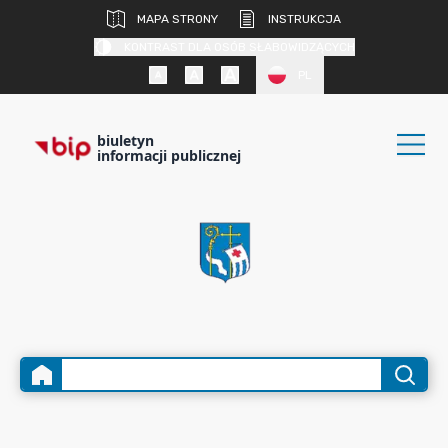
MAPA STRONY
INSTRUKCJA
KONTRAST DLA OSÓB SŁABOWIDZĄCYCH
PL
biuletyn
informacji publicznej