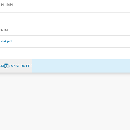
14 11:54
NIKI
754.pdf
UJ
ZAPISZ DO PDF