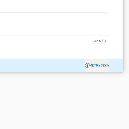
543.5 KB
METRYCZKA