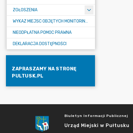
ZGŁOSZENIA
WYKAZ MIEJSC OBJĘTYCH MONITORINGIEM
NIEODPŁATNA POMOC PRAWNA
DEKLARACJA DOSTĘPNOŚCI
ZAPRASZAMY NA STRONĘ
PULTUSK.PL
Biuletyn Informacji Publicznej
Urząd Miejski w Pułtusku