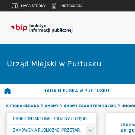
MAPA STRONY
INSTRUKCJA
biuletyn
informacji publicznej
Urząd Miejski w Pułtusku
RADA MIEJSKA W PUŁTUSKU
STRONA GŁÓWNA
UMOWY
UMOWY ZAWARTE W 2025R.
DANE KONTAKTOWE, GODZINY URZĘDOWANIA I NUMER KONTA BANKOWEGO
Umowa
za g
ZAMÓWIENIA PUBLICZNE, PRZETARGI, KONKURSY