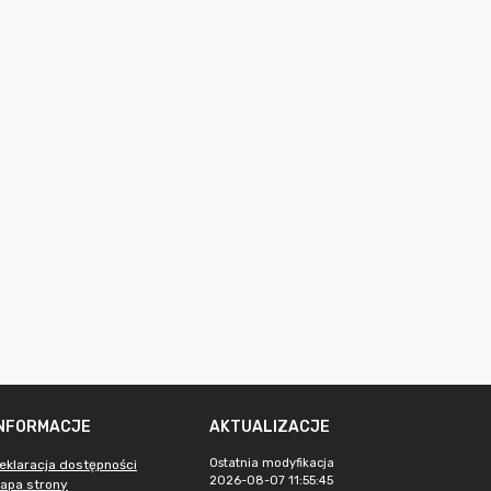
INFORMACJE
AKTUALIZACJE
Ostatnia modyfikacja
eklaracja dostępności
2026-08-07 11:55:45
apa strony