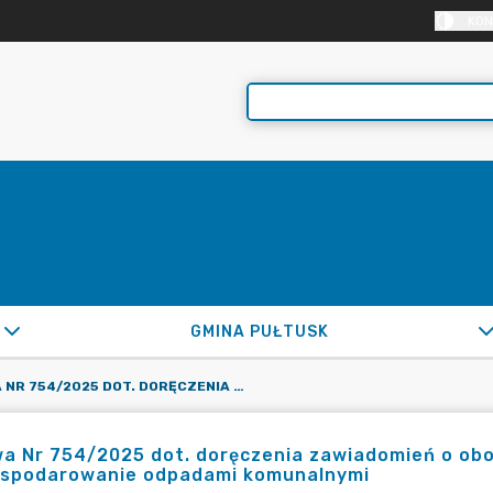
KON
GMINA PUŁTUSK
UMOWA NR 754/2025 DOT. DORĘCZENIA ZAWIADOMIEŃ O OBOWIĄZUJĄCEJ OD 1.01.2026R. WYSOKOŚCI OPŁATY ZA GOSPODAROWANIE ODPADAMI KOMUNALNYMI
 Nr 754/2025 dot. doręczenia zawiadomień o obow
ospodarowanie odpadami komunalnymi