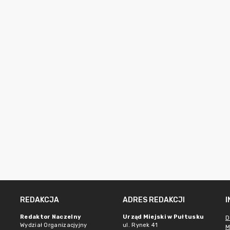
REDAKCJA
ADRES REDAKCJI
Redaktor Naczelny
Urząd Miejski w Pułtusku
D
Wydział Organizacjyjny
ul. Rynek 41
M