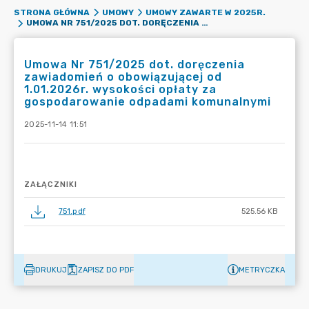
STRONA GŁÓWNA
UMOWY
UMOWY ZAWARTE W 2025R.
UMOWA NR 751/2025 DOT. DORĘCZENIA ZAWIADOMIEŃ O OBOWIĄZUJĄCEJ OD 1.01.2026R. WYSOKOŚCI OPŁATY ZA GOSPODAROWANIE ODPADAMI KOMUNALNYMI
Umowa Nr 751/2025 dot. doręczenia
zawiadomień o obowiązującej od
1.01.2026r. wysokości opłaty za
gospodarowanie odpadami komunalnymi
2025-11-14 11:51
ZAŁĄCZNIKI
751.pdf
525.56 KB
DRUKUJ
ZAPISZ DO PDF
METRYCZKA