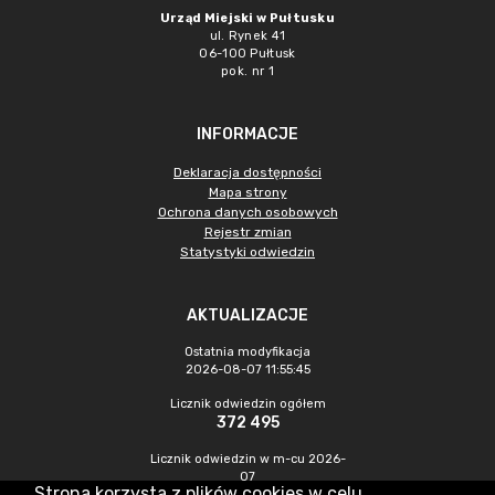
Urząd Miejski w Pułtusku
ul. Rynek 41
06-100 Pułtusk
pok. nr 1
INFORMACJE
Deklaracja dostępności
Mapa strony
Ochrona danych osobowych
Rejestr zmian
Statystyki odwiedzin
AKTUALIZACJE
Ostatnia modyfikacja
2026-08-07 11:55:45
Licznik odwiedzin ogółem
372 495
Licznik odwiedzin w m-cu 2026-
07
Strona korzysta z plików cookies w celu