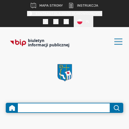
MAPA STRONY
INSTRUKCJA
KONTRAST DLA OSÓB SŁABOWIDZĄCYCH
PL
biuletyn
informacji publicznej