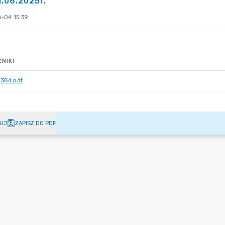
1.06.2025r.
-04 15:39
NIKI
384.pdf
UJ
ZAPISZ DO PDF