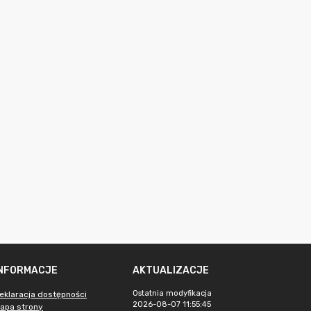
INFORMACJE
AKTUALIZACJE
Ostatnia modyfikacja
eklaracja dostępności
2026-08-07 11:55:45
apa strony