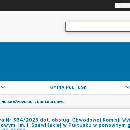
KON
GMINA PUŁTUSK
UMOWA NR 384/2025 DOT. OBSŁUGI OBWODOWEJ KOMISJI WYBORCZEJ NR 9 Z/S W PSP NR 4 Z KLASAMI SPORTOWYMI IM. I. SZEWIŃSKIEJ W PUŁTUSKU W PONOWNYM GŁOSOWANIU W WYBORACH PREZYDENTA RP W DNIU 1.06.2025R.
 Nr 384/2025 dot. obsługi Obwodowej Komisji Wyb
towymi im. I. Szewińskiej w Pułtusku w ponownym