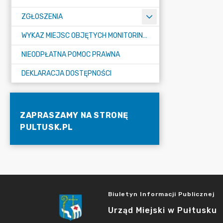
ZGŁOSZENIA
WYKAZ MIEJSC OBJĘTYCH MONITORINGIEM
NIEODPŁATNA POMOC PRAWNA
DEKLARACJA DOSTĘPNOŚCI
ZAPRASZAMY NA STRONĘ
PULTUSK.PL
Biuletyn Informacji Publicznej
Urząd Miejski w Pułtusku