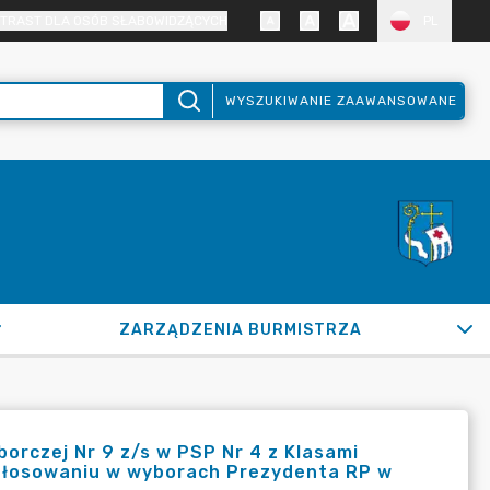
TRAST DLA OSÓB SŁABOWIDZĄCYCH
PL
WYSZUKIWANIE ZAAWANSOWANE
ZARZĄDZENIA BURMISTRZA
orczej Nr 9 z/s w PSP Nr 4 z Klasami
 głosowaniu w wyborach Prezydenta RP w