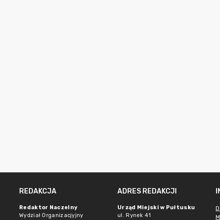
REDAKCJA
ADRES REDAKCJI
Redaktor Naczelny
Urząd Miejski w Pułtusku
D
Wydział Organizacjyjny
ul. Rynek 41
M