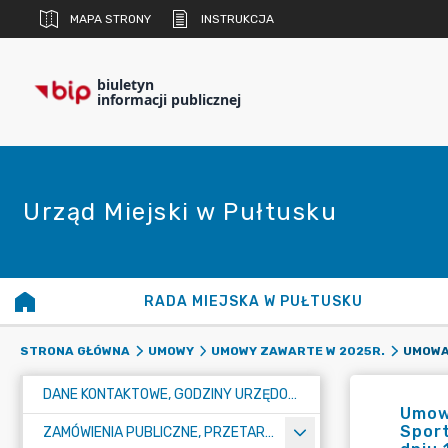
MAPA STRONY
INSTRUKCJA
biuletyn
informacji publicznej
Urząd Miejski w Pułtusku
RADA MIEJSKA W PUŁTUSKU
STRONA GŁÓWNA
UMOWY
UMOWY ZAWARTE W 2025R.
DANE KONTAKTOWE, GODZINY URZĘDOWANIA I NUMER KONTA BANKOWEGO
Umowa
Spor
ZAMÓWIENIA PUBLICZNE, PRZETARGI, KONKURSY