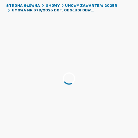
STRONA GŁÓWNA
UMOWY
UMOWY ZAWARTE W 2025R.
UMOWA NR 379/2025 DOT. OBSŁUGI OBWODOWEJ KOMISJI WYBORCZEJ NR 4 Z/S W ZESPOLE SZKOLNO-PRZEDSZKOLNYM W PRZEMIAROWIE W PONOWNYM GŁOSOWANIU W WYBORACH PREZYDENTA RP W DNIU 1.06.2025R.