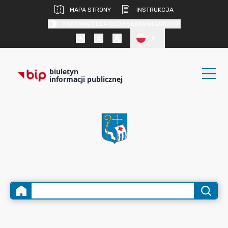
MAPA STRONY
INSTRUKCJA
KONTRAST DLA OSÓB SŁABOWIDZĄCYCH
PL
biuletyn
informacji publicznej