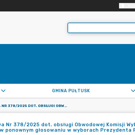
KON
GMINA PUŁTUSK
UMOWA NR 378/2025 DOT. OBSŁUGI OBWODOWEJ KOMISJI WYBORCZEJ NR 3 Z/S W ŚWIETLICY WIEJSKIEJ W LIPIE W PONOWNYM GŁOSOWANIU W WYBORACH PREZYDENTA RP W DNIU 1.06.2025R.
 Nr 378/2025 dot. obsługi Obwodowej Komisji Wybo
 w ponownym głosowaniu w wyborach Prezydenta R