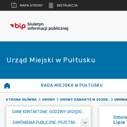
MAPA STRONY
INSTRUKCJA
biuletyn
informacji publicznej
Urząd Miejski w Pułtusku
RADA MIEJSKA W PUŁTUSKU
STRONA GŁÓWNA
UMOWY
UMOWY ZAWARTE W 2025R.
DANE KONTAKTOWE, GODZINY URZĘDOWANIA I NUMER KONTA BANKOWEGO
Umowa
Lipie
ZAMÓWIENIA PUBLICZNE, PRZETARGI, KONKURSY