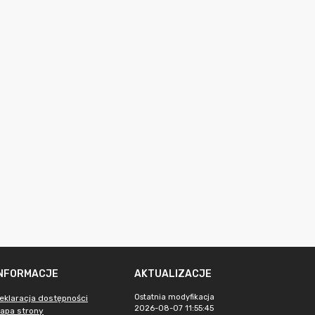
INFORMACJE
AKTUALIZACJE
Ostatnia modyfikacja
eklaracja dostępności
2026-08-07 11:55:45
apa strony