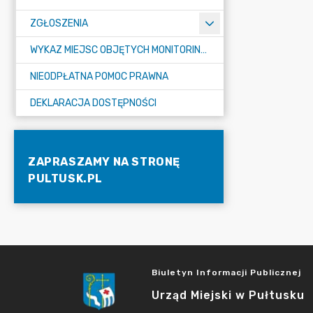
ZGŁOSZENIA
WYKAZ MIEJSC OBJĘTYCH MONITORINGIEM
NIEODPŁATNA POMOC PRAWNA
DEKLARACJA DOSTĘPNOŚCI
ZAPRASZAMY NA STRONĘ
PULTUSK.PL
Biuletyn Informacji Publicznej
Urząd Miejski w Pułtusku