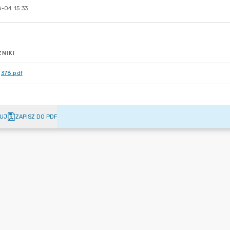
-04 15:33
NIKI
378.pdf
UJ
ZAPISZ DO PDF