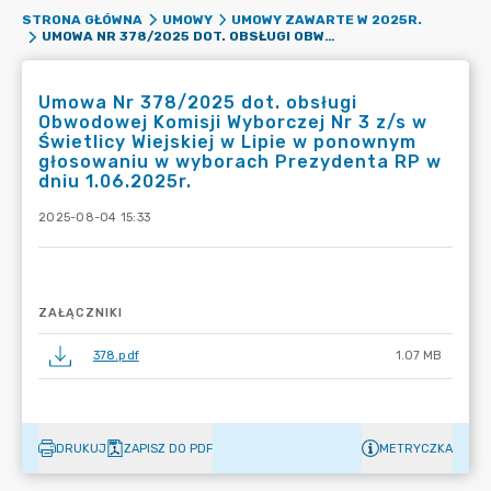
STRONA GŁÓWNA
UMOWY
UMOWY ZAWARTE W 2025R.
UMOWA NR 378/2025 DOT. OBSŁUGI OBWODOWEJ KOMISJI WYBORCZEJ NR 3 Z/S W ŚWIETLICY WIEJSKIEJ W LIPIE W PONOWNYM GŁOSOWANIU W WYBORACH PREZYDENTA RP W DNIU 1.06.2025R.
Umowa Nr 378/2025 dot. obsługi
Obwodowej Komisji Wyborczej Nr 3 z/s w
Świetlicy Wiejskiej w Lipie w ponownym
głosowaniu w wyborach Prezydenta RP w
dniu 1.06.2025r.
2025-08-04 15:33
ZAŁĄCZNIKI
378.pdf
1.07 MB
DRUKUJ
ZAPISZ DO PDF
METRYCZKA