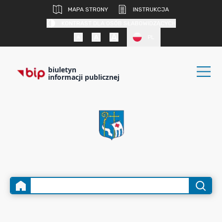
MAPA STRONY
INSTRUKCJA
KONTRAST DLA OSÓB SŁABOWIDZĄCYCH
PL
biuletyn
informacji publicznej