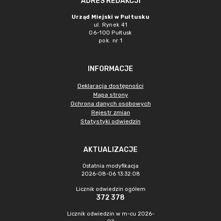
ADRES REDAKCJI
Urząd Miejski w Pułtusku
ul. Rynek 41
06-100 Pułtusk
pok. nr 1
INFORMACJE
Deklaracja dostępności
Mapa strony
Ochrona danych osobowych
Rejestr zmian
Statystyki odwiedzin
AKTUALIZACJE
Ostatnia modyfikacja
2026-08-06 13:32:08
Licznik odwiedzin ogółem
372 378
Licznik odwiedzin w m-cu 2026-