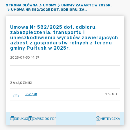
STRONA GŁÓWNA
UMOWY
UMOWY ZAWARTE W 2025R.
UMOWA NR 582/2025 DOT. ODBIORU, ZABEZPIECZENIA, TRANSPORTU I UNIESZKODLIWIENIA WYROBÓW ZAWIERAJĄCYCH AZBEST Z GOSPODARSTW ROLNYCH Z TERENU GMINY PUŁTUSK W 2025R.
Umowa Nr 582/2025 dot. odbioru,
zabezpieczenia, transportu i
unieszkodliwienia wyrobów zawierających
azbest z gospodarstw rolnych z terenu
gminy Pułtusk w 2025r.
2025-07-30 14:57
ZAŁĄCZNIKI
582.pdf
1.35 MB
DRUKUJ
ZAPISZ DO PDF
METRYCZKA