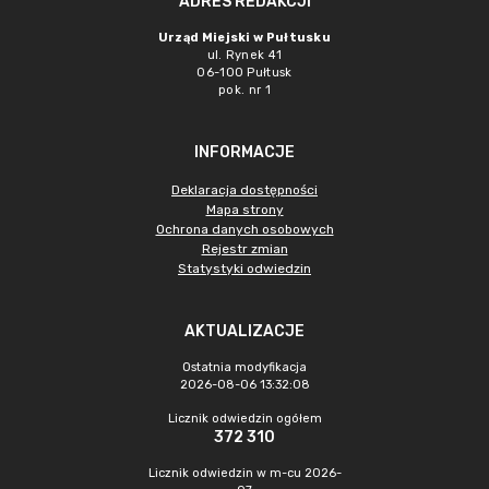
ADRES REDAKCJI
Urząd Miejski w Pułtusku
ul. Rynek 41
06-100 Pułtusk
pok. nr 1
INFORMACJE
Deklaracja dostępności
Mapa strony
Ochrona danych osobowych
Rejestr zmian
Statystyki odwiedzin
AKTUALIZACJE
Ostatnia modyfikacja
2026-08-06 13:32:08
Licznik odwiedzin ogółem
372 310
Licznik odwiedzin w m-cu 2026-