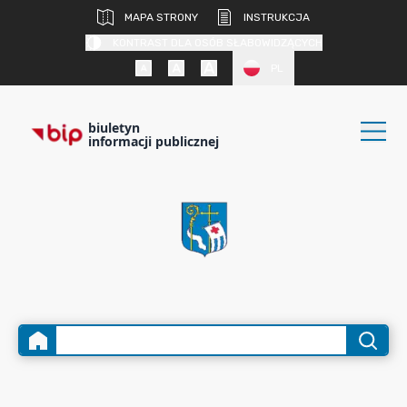
MAPA STRONY
INSTRUKCJA
KONTRAST DLA OSÓB SŁABOWIDZĄCYCH
PL
biuletyn
informacji publicznej