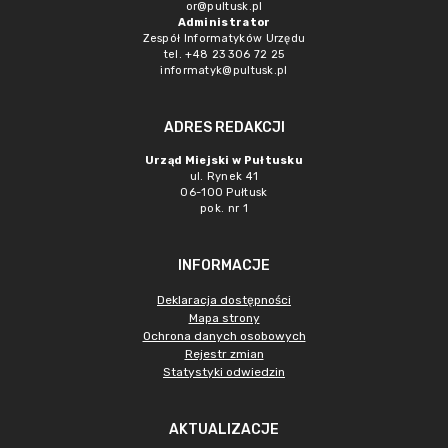
or@pultusk.pl
Administrator
Zespół Informatyków Urzędu
tel. +48 23 306 72 25
informatyk@pultusk.pl
ADRES REDAKCJI
Urząd Miejski w Pułtusku
ul. Rynek 41
06-100 Pułtusk
pok. nr 1
INFORMACJE
Deklaracja dostępności
Mapa strony
Ochrona danych osobowych
Rejestr zmian
Statystyki odwiedzin
AKTUALIZACJE