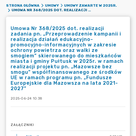
STRONA GŁÓWNA
UMOWY
UMOWY ZAWARTE W 2025R.
UMOWA NR 368/2025 DOT. REALIZACJI ZADANIA PN. „PRZEPROWADZENIE KAMPANII I REALIZACJA DZIAŁAŃ EDUKACYJNO-PROMOCYJNO-INFORMACYJNYCH W ZAKRESIE OCHRONY POWIETRZA ORAZ WALKI ZE SMOGIEM” SKIEROWANEGO DO MIESZKAŃCÓW MIASTA I GMINY PUŁTUSK W 2025R. W RAMACH REALIZACJI PROJEKTU PN. „MAZOWSZE BEZ SMOGU” WSPÓŁFINANSOWANEGO ZE ŚRODKÓW UE W RAMACH PROGRAMU PN. „FUNDUSZE EUROPEJSKIE DLA MAZOWSZA NA LATA 2021-2027”
Umowa Nr 368/2025 dot. realizacji
zadania pn. „Przeprowadzenie kampanii i
realizacja działań edukacyjno-
promocyjno-informacyjnych w zakresie
ochrony powietrza oraz walki ze
smogiem” skierowanego do mieszkańców
miasta i gminy Pułtusk w 2025r. w ramach
realizacji projektu pn. „Mazowsze bez
smogu” współfinansowanego ze środków
UE w ramach programu pn. „Fundusze
Europejskie dla Mazowsza na lata 2021-
2027”
2025-06-24 10:38
ZAŁĄCZNIKI