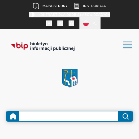
MAPA STRONY
INSTRUKCJA
KONTRAST DLA OSÓB SŁABOWIDZĄCYCH
PL
biuletyn
informacji publicznej