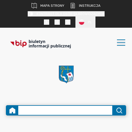
MAPA STRONY
INSTRUKCJA
KONTRAST DLA OSÓB SŁABOWIDZĄCYCH
PL
biuletyn
informacji publicznej