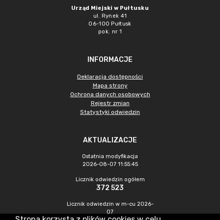
Urząd Miejski w Pułtusku
ul. Rynek 41
06-100 Pułtusk
pok. nr 1
INFORMACJE
Deklaracja dostępności
Mapa strony
Ochrona danych osobowych
Rejestr zmian
Statystyki odwiedzin
AKTUALIZACJE
Ostatnia modyfikacja
2026-08-07 11:55:45
Licznik odwiedzin ogółem
372 523
Licznik odwiedzin w m-cu 2026-
07
Strona korzysta z plików cookies w celu