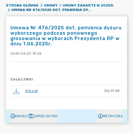
STRONA GŁÓWNA
UMOWY
UMOWY ZAWARTE W 2025R.
UMOWA NR 476/2025 DOT. PEŁNIENIA DYŻURU WYBORCZEGO PODCZAS PONOWNEGO GŁOSOWANIA W WYBORACH PREZYDENTA RP W DNIU 1.06.2025R.
Umowa Nr 476/2025 dot. pełnienia dyżuru
wyborczego podczas ponownego
głosowania w wyborach Prezydenta RP w
dniu 1.06.2025r.
2025-06-20 14:26
ZAŁĄCZNIKI
476.pdf
316.97 KB
DRUKUJ
ZAPISZ DO PDF
METRYCZKA