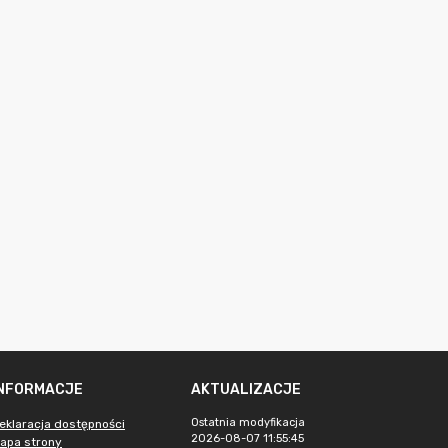
INFORMACJE
AKTUALIZACJE
Ostatnia modyfikacja
eklaracja dostępności
2026-08-07 11:55:45
apa strony