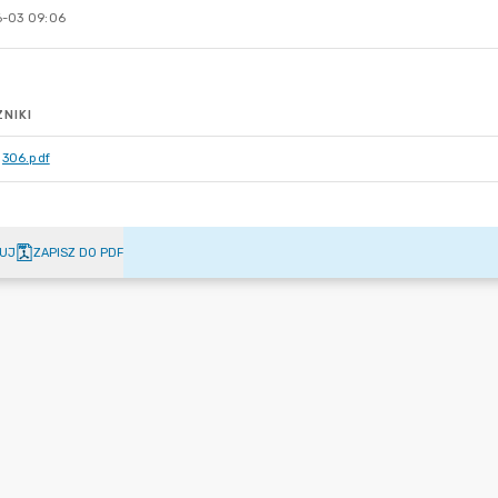
-03 09:06
NIKI
306.pdf
UJ
ZAPISZ DO PDF