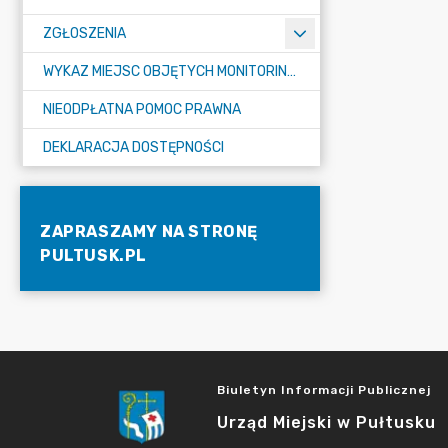
ZGŁOSZENIA
WYKAZ MIEJSC OBJĘTYCH MONITORINGIEM
NIEODPŁATNA POMOC PRAWNA
DEKLARACJA DOSTĘPNOŚCI
ZAPRASZAMY NA STRONĘ
PULTUSK.PL
Biuletyn Informacji Publicznej
Urząd Miejski w Pułtusku