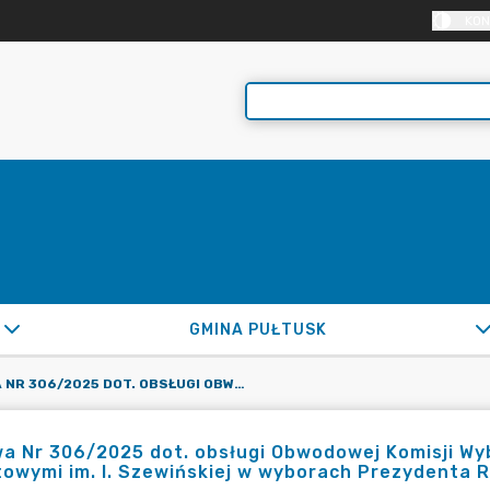
KON
GMINA PUŁTUSK
UMOWA NR 306/2025 DOT. OBSŁUGI OBWODOWEJ KOMISJI WYBORCZEJ NR 11 Z/S W PSP NR 4 Z KLASAMI SPORTOWYMI IM. I. SZEWIŃSKIEJ W WYBORACH PREZYDENTA RP, ZARZĄDZONYCH NA DZIEŃ 18.05.2025R.
 Nr 306/2025 dot. obsługi Obwodowej Komisji Wybo
owymi im. I. Szewińskiej w wyborach Prezydenta R