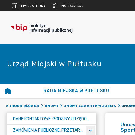
MAPA STRONY
INSTRUKCJA
biuletyn
informacji publicznej
Urząd Miejski w Pułtusku
RADA MIEJSKA W PUŁTUSKU
STRONA GŁÓWNA
UMOWY
UMOWY ZAWARTE W 2025R.
DANE KONTAKTOWE, GODZINY URZĘDOWANIA I NUMER KONTA BANKOWEGO
Umowa
Sport
ZAMÓWIENIA PUBLICZNE, PRZETARGI, KONKURSY