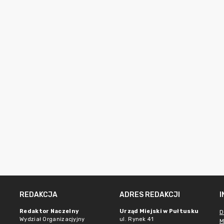
REDAKCJA
ADRES REDAKCJI
Redaktor Naczelny
Urząd Miejski w Pułtusku
D
Wydział Organizacjyjny
ul. Rynek 41
M