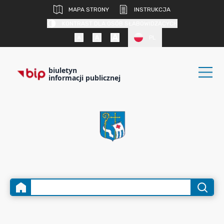
MAPA STRONY
INSTRUKCJA
KONTRAST DLA OSÓB SŁABOWIDZĄCYCH
PL
biuletyn
informacji publicznej