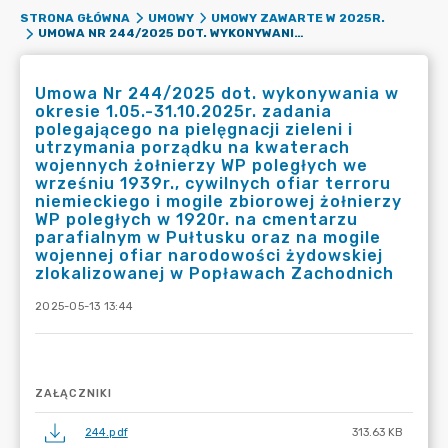
STRONA GŁÓWNA
UMOWY
UMOWY ZAWARTE W 2025R.
UMOWA NR 244/2025 DOT. WYKONYWANIA W OKRESIE 1.05.-31.10.2025R. ZADANIA POLEGAJĄCEGO NA PIELĘGNACJI ZIELENI I UTRZYMANIA PORZĄDKU NA KWATERACH WOJENNYCH ŻOŁNIERZY WP POLEGŁYCH WE WRZEŚNIU 1939R., CYWILNYCH OFIAR TERRORU NIEMIECKIEGO I MOGILE ZBIOROWEJ ŻOŁNIERZY WP POLEGŁYCH W 1920R. NA CMENTARZU PARAFIALNYM W PUŁTUSKU ORAZ NA MOGILE WOJENNEJ OFIAR NARODOWOŚCI ŻYDOWSKIEJ ZLOKALIZOWANEJ W POPŁAWACH ZACHODNICH
Umowa Nr 244/2025 dot. wykonywania w
okresie 1.05.-31.10.2025r. zadania
polegającego na pielęgnacji zieleni i
utrzymania porządku na kwaterach
wojennych żołnierzy WP poległych we
wrześniu 1939r., cywilnych ofiar terroru
niemieckiego i mogile zbiorowej żołnierzy
WP poległych w 1920r. na cmentarzu
parafialnym w Pułtusku oraz na mogile
wojennej ofiar narodowości żydowskiej
zlokalizowanej w Popławach Zachodnich
2025-05-13 13:44
ZAŁĄCZNIKI
244.pdf
313.63 KB