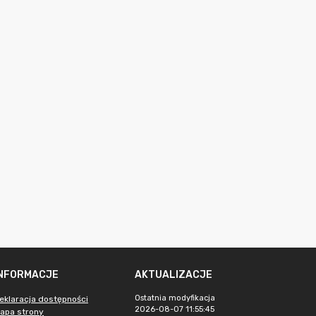
INFORMACJE
AKTUALIZACJE
Ostatnia modyfikacja
eklaracja dostępności
2026-08-07 11:55:45
apa strony