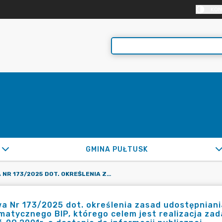
KON
GMINA PUŁTUSK
UMOWA NR 173/2025 DOT. OKREŚLENIA ZASAD UDOSTĘPNIANIA STRONY INTERNETOWEJ PROGRAMU INFORMATYCZNEGO BIP, KTÓREGO CELEM JEST REALIZACJA ZADAŃ I OBOWIĄZKÓW WYNIKAJĄCYCH Z USTAWY Z DNIA 6.09.2001R. O DOSTĘPIE DO INFORMACJI PUBLICZNEJ
 Nr 173/2025 dot. określenia zasad udostępniani
matycznego BIP, którego celem jest realizacja za