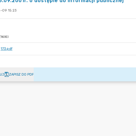
6.09.2001r. o dostępie do informacji publicznej
-09 15:23
NIKI
173.pdf
UJ
ZAPISZ DO PDF