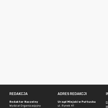
REDAKCJA
ADRES REDAKCJI
Redaktor Naczelny
Urząd Miejski w Pułtusku
D
Wydział Organizacjyjny
ul. Rynek 41
M