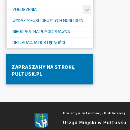
ZGŁOSZENIA
WYKAZ MIEJSC OBJĘTYCH MONITORINGIEM
NIEODPŁATNA POMOC PRAWNA
DEKLARACJA DOSTĘPNOŚCI
ZAPRASZAMY NA STRONĘ
PULTUSK.PL
Biuletyn Informacji Publicznej
Urząd Miejski w Pułtusku