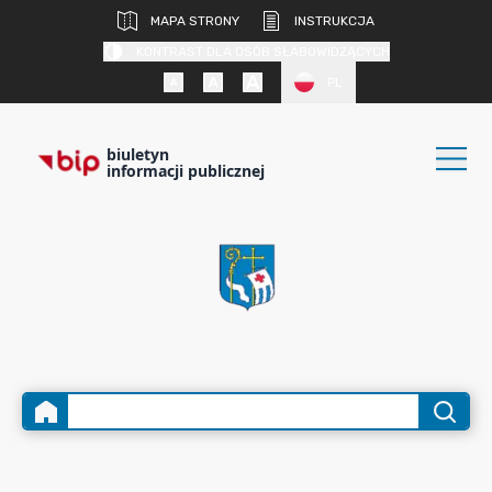
MAPA STRONY
INSTRUKCJA
KONTRAST DLA OSÓB SŁABOWIDZĄCYCH
PL
biuletyn
informacji publicznej