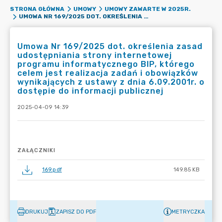
STRONA GŁÓWNA
UMOWY
UMOWY ZAWARTE W 2025R.
UMOWA NR 169/2025 DOT. OKREŚLENIA ZASAD UDOSTĘPNIANIA STRONY INTERNETOWEJ PROGRAMU INFORMATYCZNEGO BIP, KTÓREGO CELEM JEST REALIZACJA ZADAŃ I OBOWIĄZKÓW WYNIKAJĄCYCH Z USTAWY Z DNIA 6.09.2001R. O DOSTĘPIE DO INFORMACJI PUBLICZNEJ
Umowa Nr 169/2025 dot. określenia zasad
udostępniania strony internetowej
programu informatycznego BIP, którego
celem jest realizacja zadań i obowiązków
wynikających z ustawy z dnia 6.09.2001r. o
dostępie do informacji publicznej
2025-04-09 14:39
ZAŁĄCZNIKI
169.pdf
149.85 KB
DRUKUJ
ZAPISZ DO PDF
METRYCZKA