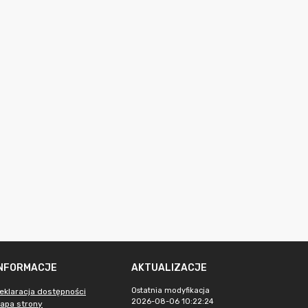
INFORMACJE
AKTUALIZACJE
Ostatnia modyfikacja
eklaracja dostępności
2026-08-06 10:22:24
apa strony