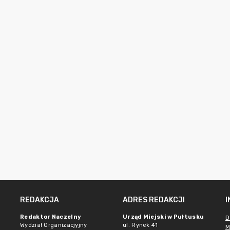
REDAKCJA
ADRES REDAKCJI
Redaktor Naczelny
Urząd Miejski w Pułtusku
D
Wydział Organizacjyjny
ul. Rynek 41
M