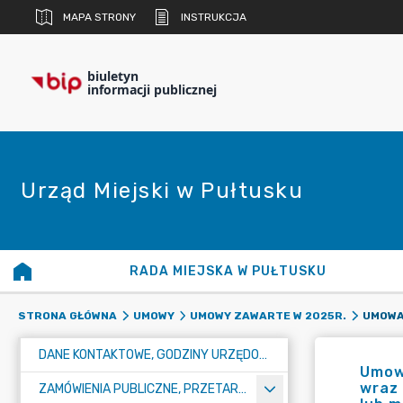
MAPA STRONY
INSTRUKCJA
biuletyn
informacji publicznej
Urząd Miejski w Pułtusku
RADA MIEJSKA W PUŁTUSKU
STRONA GŁÓWNA
UMOWY
UMOWY ZAWARTE W 2025R.
DANE KONTAKTOWE, GODZINY URZĘDOWANIA I NUMER KONTA BANKOWEGO
Umowa
wraz 
ZAMÓWIENIA PUBLICZNE, PRZETARGI, KONKURSY