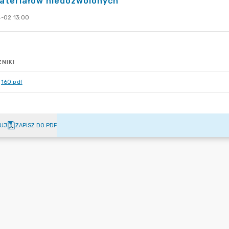
materiałów niedozwolonych
-02 13:00
NIKI
160.pdf
UJ
ZAPISZ DO PDF