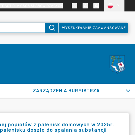
TRAST DLA OSÓB SŁABOWIDZĄCYCH
PL
WYSZUKIWANIE ZAAWANSOWANE
ZARZĄDZENIA BURMISTRZA
nej popiołów z palenisk domowych w 2025r.
palenisku doszło do spalania substancji