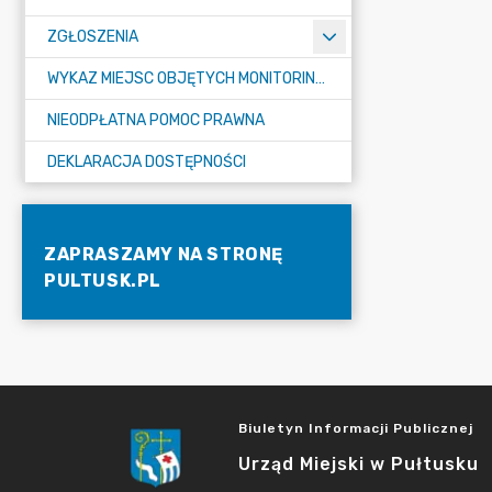
ZGŁOSZENIA
WYKAZ MIEJSC OBJĘTYCH MONITORINGIEM
NIEODPŁATNA POMOC PRAWNA
DEKLARACJA DOSTĘPNOŚCI
ZAPRASZAMY NA STRONĘ
PULTUSK.PL
Biuletyn Informacji Publicznej
Urząd Miejski w Pułtusku