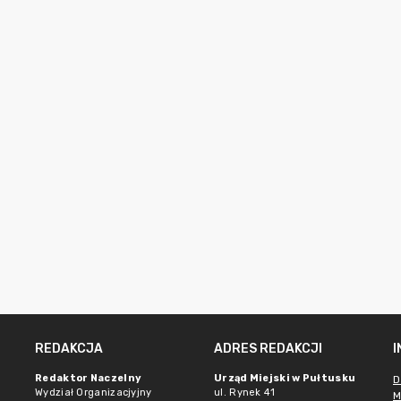
REDAKCJA
ADRES REDAKCJI
Redaktor Naczelny
Urząd Miejski w Pułtusku
D
Wydział Organizacjyjny
ul. Rynek 41
M