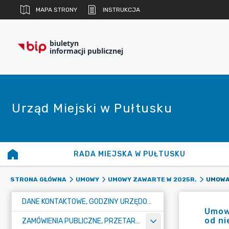
MAPA STRONY
INSTRUKCJA
biuletyn
informacji publicznej
Urząd Miejski w Pułtusku
RADA MIEJSKA W PUŁTUSKU
STRONA GŁÓWNA
UMOWY
UMOWY ZAWARTE W 2025R.
DANE KONTAKTOWE, GODZINY URZĘDOWANIA I NUMER KONTA BANKOWEGO
Umowa
od ni
ZAMÓWIENIA PUBLICZNE, PRZETARGI, KONKURSY