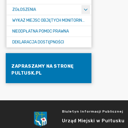
ZGŁOSZENIA
WYKAZ MIEJSC OBJĘTYCH MONITORINGIEM
NIEODPŁATNA POMOC PRAWNA
DEKLARACJA DOSTĘPNOŚCI
ZAPRASZAMY NA STRONĘ
PULTUSK.PL
Biuletyn Informacji Publicznej
Urząd Miejski w Pułtusku