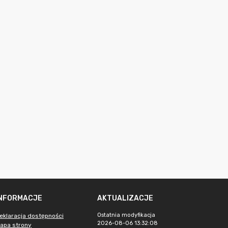
INFORMACJE
AKTUALIZACJE
Ostatnia modyfikacja
eklaracja dostępności
2026-08-06 13:32:08
apa strony