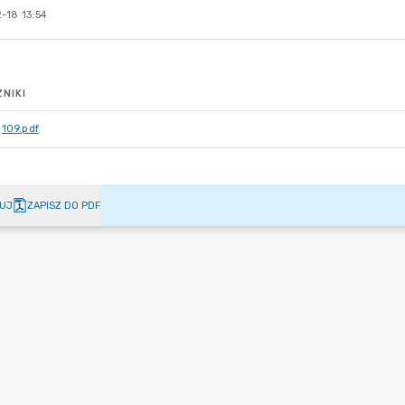
-18 13:54
NIKI
109.pdf
UJ
ZAPISZ DO PDF