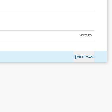
643.73 KB
METRYCZKA