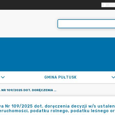
KON
GMINA PUŁTUSK
UMOWA NR 109/2025 DOT. DORĘCZENIA DECYZJI W/S USTALENIA WYSOKOŚCI ZOBOWIĄZANIA Z TYT. PODATKU OD NIERUCHOMOŚCI, PODATKU ROLNEGO, PODATKU LEŚNEGO ORAZ ŁĄCZNEGO ZOBOWIĄZANIA PIENIĘŻNEGO
 Nr 109/2025 dot. doręczenia decyzji w/s ustalen
eruchomości, podatku rolnego, podatku leśnego o