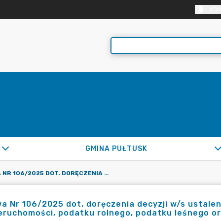
KON
GMINA PUŁTUSK
UMOWA NR 106/2025 DOT. DORĘCZENIA DECYZJI W/S USTALENIA WYSOKOŚCI ZOBOWIĄZANIA Z TYT. PODATKU OD NIERUCHOMOŚCI, PODATKU ROLNEGO, PODATKU LEŚNEGO ORAZ ŁĄCZNEGO ZOBOWIĄZANIA PIENIĘŻNEGO
 Nr 106/2025 dot. doręczenia decyzji w/s ustalen
eruchomości, podatku rolnego, podatku leśnego o