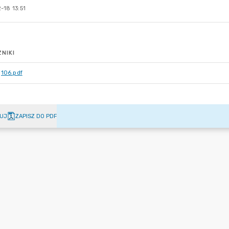
-18 13:51
NIKI
106.pdf
UJ
ZAPISZ DO PDF