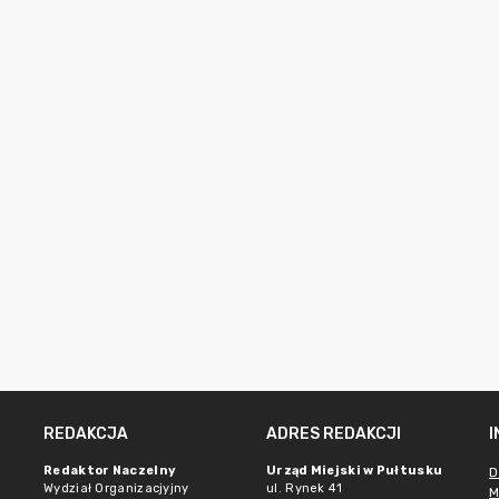
REDAKCJA
ADRES REDAKCJI
Redaktor Naczelny
Urząd Miejski w Pułtusku
D
Wydział Organizacjyjny
ul. Rynek 41
M