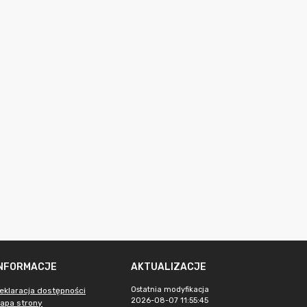
INFORMACJE
AKTUALIZACJE
Ostatnia modyfikacja
eklaracja dostępności
2026-08-07 11:55:45
apa strony