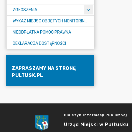
ZGŁOSZENIA
WYKAZ MIEJSC OBJĘTYCH MONITORINGIEM
NIEODPŁATNA POMOC PRAWNA
DEKLARACJA DOSTĘPNOŚCI
ZAPRASZAMY NA STRONĘ
PULTUSK.PL
Biuletyn Informacji Publicznej
Urząd Miejski w Pułtusku