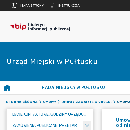
MAPA STRONY
INSTRUKCJA
biuletyn
informacji publicznej
Urząd Miejski w Pułtusku
RADA MIEJSKA W PUŁTUSKU
STRONA GŁÓWNA
UMOWY
UMOWY ZAWARTE W 2025R.
DANE KONTAKTOWE, GODZINY URZĘDOWANIA I NUMER KONTA BANKOWEGO
Umowa
od ni
ZAMÓWIENIA PUBLICZNE, PRZETARGI, KONKURSY