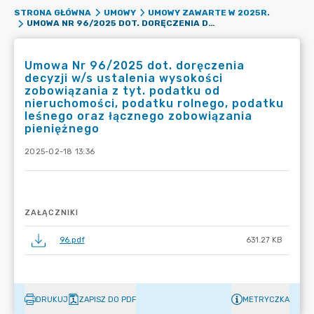
STRONA GŁÓWNA
UMOWY
UMOWY ZAWARTE W 2025R.
UMOWA NR 96/2025 DOT. DORĘCZENIA DECYZJI W/S USTALENIA WYSOKOŚCI ZOBOWIĄZANIA Z TYT. PODATKU OD NIERUCHOMOŚCI, PODATKU ROLNEGO, PODATKU LEŚNEGO ORAZ ŁĄCZNEGO ZOBOWIĄZANIA PIENIĘŻNEGO
Umowa Nr 96/2025 dot. doręczenia
decyzji w/s ustalenia wysokości
zobowiązania z tyt. podatku od
nieruchomości, podatku rolnego, podatku
leśnego oraz łącznego zobowiązania
pieniężnego
2025-02-18 13:36
ZAŁĄCZNIKI
96.pdf
631.27 KB
DRUKUJ
ZAPISZ DO PDF
METRYCZKA