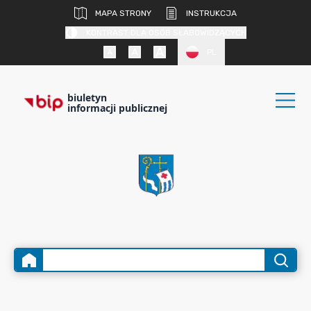
MAPA STRONY
INSTRUKCJA
KONTRAST DLA OSÓB SŁABOWIDZĄCYCH
PL
biuletyn
informacji publicznej