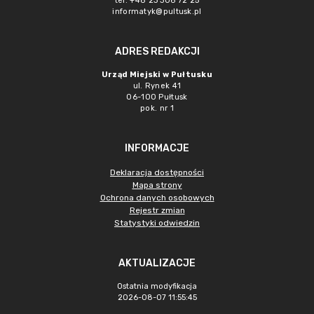
tel. +48 23 306 72 25
informatyk@pultusk.pl
ADRES REDAKCJI
Urząd Miejski w Pułtusku
ul. Rynek 41
06-100 Pułtusk
pok. nr 1
INFORMACJE
Deklaracja dostępności
Mapa strony
Ochrona danych osobowych
Rejestr zmian
Statystyki odwiedzin
AKTUALIZACJE
Ostatnia modyfikacja
2026-08-07 11:55:45