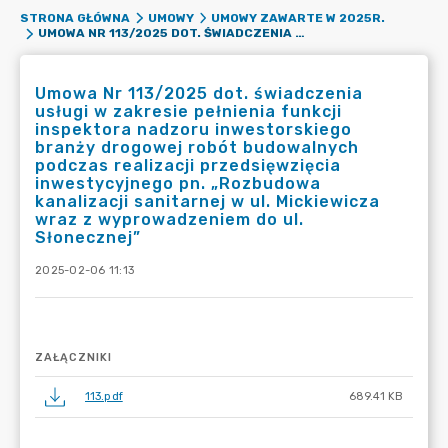
STRONA GŁÓWNA
UMOWY
UMOWY ZAWARTE W 2025R.
UMOWA NR 113/2025 DOT. ŚWIADCZENIA USŁUGI W ZAKRESIE PEŁNIENIA FUNKCJI INSPEKTORA NADZORU INWESTORSKIEGO BRANŻY DROGOWEJ ROBÓT BUDOWALNYCH PODCZAS REALIZACJI PRZEDSIĘWZIĘCIA INWESTYCYJNEGO PN. „ROZBUDOWA KANALIZACJI SANITARNEJ W UL. MICKIEWICZA WRAZ Z WYPROWADZENIEM DO UL. SŁONECZNEJ”
Umowa Nr 113/2025 dot. świadczenia
usługi w zakresie pełnienia funkcji
inspektora nadzoru inwestorskiego
branży drogowej robót budowalnych
podczas realizacji przedsięwzięcia
inwestycyjnego pn. „Rozbudowa
kanalizacji sanitarnej w ul. Mickiewicza
wraz z wyprowadzeniem do ul.
Słonecznej”
2025-02-06 11:13
ZAŁĄCZNIKI
113.pdf
689.41 KB