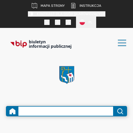
MAPA STRONY
INSTRUKCJA
KONTRAST DLA OSÓB SŁABOWIDZĄCYCH
PL
biuletyn
informacji publicznej