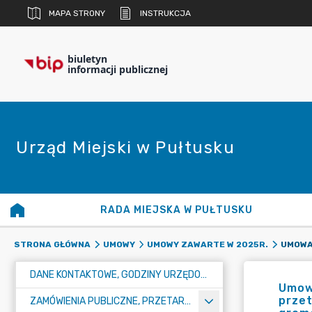
MAPA STRONY
INSTRUKCJA
biuletyn
informacji publicznej
Urząd Miejski w Pułtusku
RADA MIEJSKA W PUŁTUSKU
STRONA GŁÓWNA
UMOWY
UMOWY ZAWARTE W 2025R.
DANE KONTAKTOWE, GODZINY URZĘDOWANIA I NUMER KONTA BANKOWEGO
Umow
przet
ZAMÓWIENIA PUBLICZNE, PRZETARGI, KONKURSY