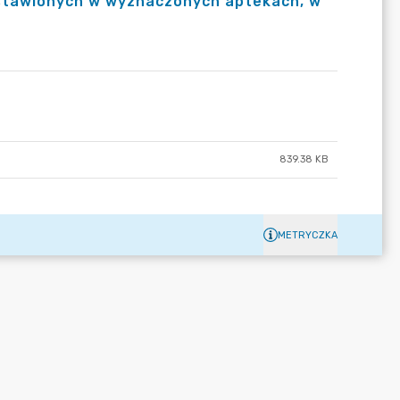
stawionych w wyznaczonych aptekach, w
839.38 KB
METRYCZKA