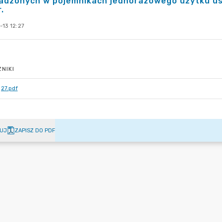
adzonych w pojemnikach jednorazowego użytku u
.
-13 12:27
NIKI
27.pdf
UJ
ZAPISZ DO PDF