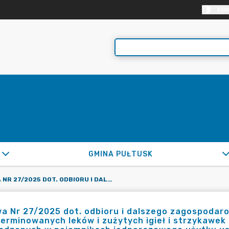
KON
GMINA PUŁTUSK
UMOWA NR 27/2025 DOT. ODBIORU I DALSZEGO ZAGOSPODAROWANIA ODPADÓW NIEBEZPIECZNYCH: PRZETERMINOWANYCH LEKÓW I ZUŻYTYCH IGIEŁ I STRZYKAWEK OD MIESZKAŃCÓW GMINY PUŁTUSK, GROMADZONYCH W POJEMNIKACH JEDNORAZOWEGO UŻYTKU USTAWIONYCH W WYZNACZONYCH APTEKACH, W 2025R.
a Nr 27/2025 dot. odbioru i dalszego zagospodar
erminowanych leków i zużytych igieł i strzykawek