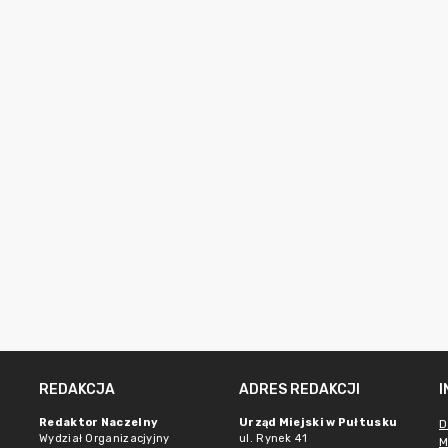
REDAKCJA
ADRES REDAKCJI
Redaktor Naczelny
Urząd Miejski w Pułtusku
D
Wydział Organizacjyjny
ul. Rynek 41
M