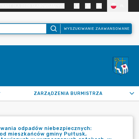
TRAST DLA OSÓB SŁABOWIDZĄCYCH
PL
WYSZUKIWANIE ZAAWANSOWANE
ZARZĄDZENIA BURMISTRZA
owania odpadów niebezpiecznych:
 od mieszkańców gminy Pułtusk,