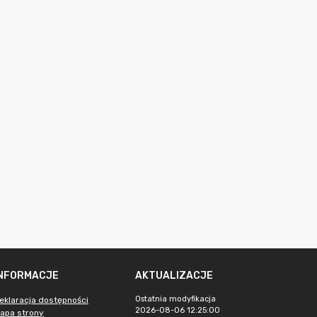
INFORMACJE
AKTUALIZACJE
Ostatnia modyfikacja
eklaracja dostępności
2026-08-06 12:25:00
apa strony