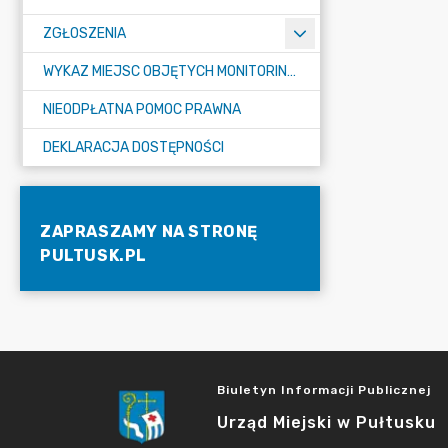
ZGŁOSZENIA
WYKAZ MIEJSC OBJĘTYCH MONITORINGIEM
NIEODPŁATNA POMOC PRAWNA
DEKLARACJA DOSTĘPNOŚCI
ZAPRASZAMY NA STRONĘ
PULTUSK.PL
Biuletyn Informacji Publicznej
Urząd Miejski w Pułtusku