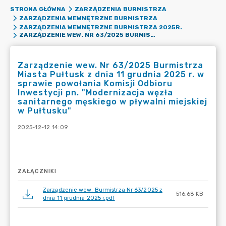
STRONA GŁÓWNA
ZARZĄDZENIA BURMISTRZA
ZARZĄDZENIA WEWNĘTRZNE BURMISTRZA
ZARZĄDZENIA WEWNĘTRZNE BURMISTRZA 2025R.
ZARZĄDZENIE WEW. NR 63/2025 BURMISTRZA MIASTA PUŁTUSK Z DNIA 11 GRUDNIA 2025 R. W SPRAWIE POWOŁANIA KOMISJI ODBIORU INWESTYCJI PN. "MODERNIZACJA WĘZŁA SANITARNEGO MĘSKIEGO W PŁYWALNI MIEJSKIEJ W PUŁTUSKU"
Zarządzenie wew. Nr 63/2025 Burmistrza
Miasta Pułtusk z dnia 11 grudnia 2025 r. w
sprawie powołania Komisji Odbioru
Inwestycji pn. "Modernizacja węzła
sanitarnego męskiego w pływalni miejskiej
w Pułtusku"
2025-12-12 14:09
ZAŁĄCZNIKI
Zarządzenie wew. Burmistrza Nr 63/2025 z
516.68 KB
dnia 11 grudnia 2025 r.pdf