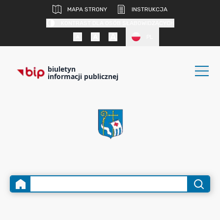
MAPA STRONY
INSTRUKCJA
KONTRAST DLA OSÓB SŁABOWIDZĄCYCH
PL
biuletyn
informacji publicznej