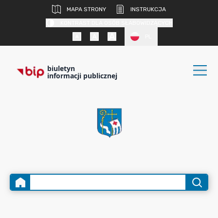
MAPA STRONY
INSTRUKCJA
KONTRAST DLA OSÓB SŁABOWIDZĄCYCH
PL
biuletyn
informacji publicznej