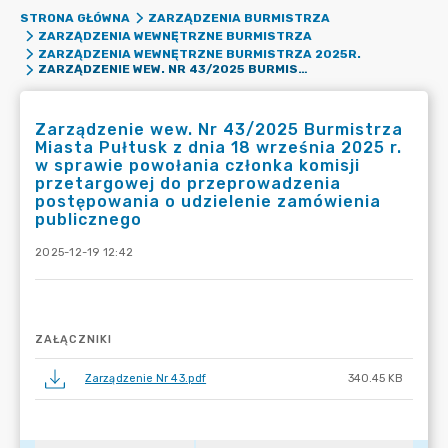
STRONA GŁÓWNA
ZARZĄDZENIA BURMISTRZA
ZARZĄDZENIA WEWNĘTRZNE BURMISTRZA
ZARZĄDZENIA WEWNĘTRZNE BURMISTRZA 2025R.
ZARZĄDZENIE WEW. NR 43/2025 BURMISTRZA MIASTA PUŁTUSK Z DNIA 18 WRZEŚNIA 2025 R. W SPRAWIE POWOŁANIA CZŁONKA KOMISJI PRZETARGOWEJ DO PRZEPROWADZENIA POSTĘPOWANIA O UDZIELENIE ZAMÓWIENIA PUBLICZNEGO
Zarządzenie wew. Nr 43/2025 Burmistrza
Miasta Pułtusk z dnia 18 września 2025 r.
w sprawie powołania członka komisji
przetargowej do przeprowadzenia
postępowania o udzielenie zamówienia
publicznego
2025-12-19 12:42
ZAŁĄCZNIKI
Zarządzenie Nr 43.pdf
340.45 KB