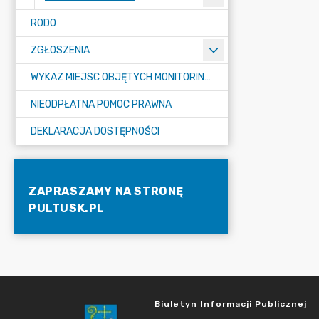
RODO
ZGŁOSZENIA
WYKAZ MIEJSC OBJĘTYCH MONITORINGIEM
NIEODPŁATNA POMOC PRAWNA
DEKLARACJA DOSTĘPNOŚCI
ZAPRASZAMY NA STRONĘ
PULTUSK.PL
Biuletyn Informacji Publicznej