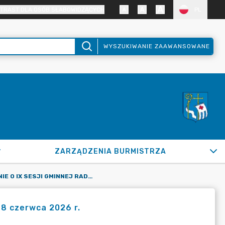
TRAST DLA OSÓB SŁABOWIDZĄCYCH
PL
WYSZUKIWANIE ZAAWANSOWANE
ZARZĄDZENIA BURMISTRZA
ZAWIADOMIENIE O IX SESJI GMINNEJ RADY SENIORÓW W DNIU 8 CZERWCA 2026 R.
 8 czerwca 2026 r.