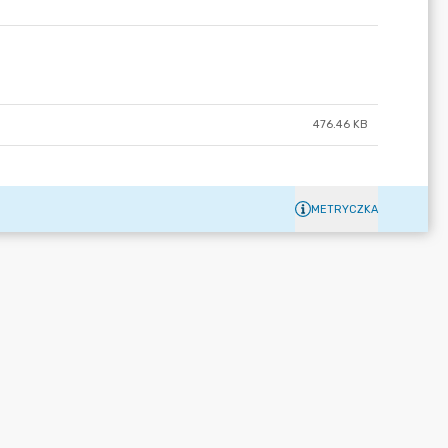
476.46 KB
METRYCZKA