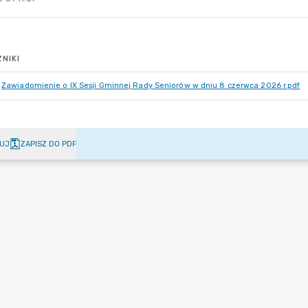
NIKI
Zawiadomienie o IX Sesji Gminnej Rady Seniorów w dniu 8 czerwca 2026 r.pdf
UJ
ZAPISZ DO PDF