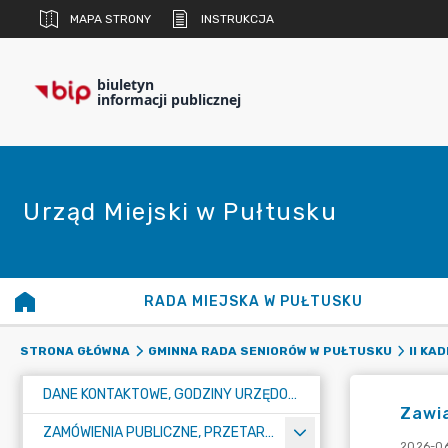
MAPA STRONY
INSTRUKCJA
biuletyn
informacji publicznej
Urząd Miejski w Pułtusku
RADA MIEJSKA W PUŁTUSKU
STRONA GŁÓWNA
GMINNA RADA SENIORÓW W PUŁTUSKU
II KA
DANE KONTAKTOWE, GODZINY URZĘDOWANIA I NUMER KONTA BANKOWEGO
Zawia
ZAMÓWIENIA PUBLICZNE, PRZETARGI, KONKURSY
2026-06