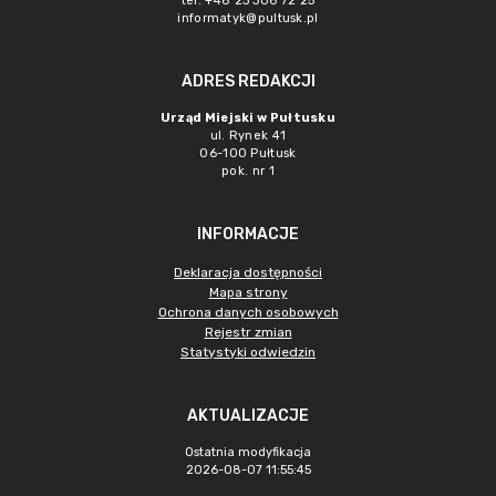
tel. +48 23 306 72 25
informatyk@pultusk.pl
ADRES REDAKCJI
Urząd Miejski w Pułtusku
ul. Rynek 41
06-100 Pułtusk
pok. nr 1
INFORMACJE
Deklaracja dostępności
Mapa strony
Ochrona danych osobowych
Rejestr zmian
Statystyki odwiedzin
AKTUALIZACJE
Ostatnia modyfikacja
2026-08-07 11:55:45