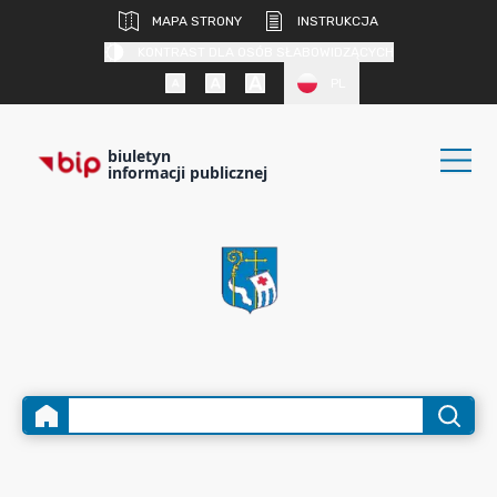
MAPA STRONY
INSTRUKCJA
KONTRAST DLA OSÓB SŁABOWIDZĄCYCH
PL
biuletyn
informacji publicznej