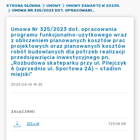
STRONA GŁÓWNA
UMOWY
UMOWY ZAWARTE W 2023R.
UMOWA NR 325/2023 DOT. OPRACOWANIA PROGRAMU FUNKCJONALNO-UŻYTKOWEGO WRAZ Z OBLICZENIEM PLANOWANYCH KOSZTÓW PRAC PROJEKTOWYCH ORAZ PLANOWANYCH KOSZTÓW ROBÓT BUDOWLANYCH DLA POTRZEB REALIZACJI PRZEDSIĘWZIĘCIA INWESTYCYJNEGO PN. „ROZBUDOWA SKATEPARKU PRZY UL. PILEJCZYK 6 (UPRZEDNIO UL. SPORTOWA 2A) – STADION MIEJSKI”
Umowa Nr 325/2023 dot. opracowania
programu funkcjonalno-użytkowego wraz
z obliczeniem planowanych kosztów prac
projektowych oraz planowanych kosztów
robót budowlanych dla potrzeb realizacji
przedsięwzięcia inwestycyjnego pn.
„Rozbudowa skateparku przy ul. Pilejczyk
6 (uprzednio ul. Sportowa 2A) – stadion
miejski”
2023-06-16 14:25
ZAŁĄCZNIKI
325.pdf
729.08 KB