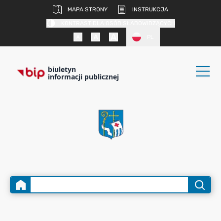
MAPA STRONY
INSTRUKCJA
KONTRAST DLA OSÓB SŁABOWIDZĄCYCH
PL
biuletyn
informacji publicznej