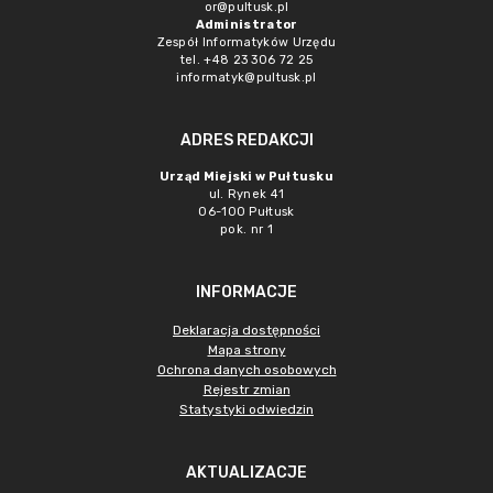
or@pultusk.pl
Administrator
Zespół Informatyków Urzędu
tel. +48 23 306 72 25
informatyk@pultusk.pl
ADRES REDAKCJI
Urząd Miejski w Pułtusku
ul. Rynek 41
06-100 Pułtusk
pok. nr 1
INFORMACJE
Deklaracja dostępności
Mapa strony
Ochrona danych osobowych
Rejestr zmian
Statystyki odwiedzin
AKTUALIZACJE