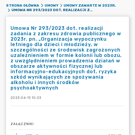
STRONA GŁÓWNA
UMOWY
UMOWY ZAWARTE W 2023R.
UMOWA NR 293/2023 DOT. REALIZACJI ZADANIA Z ZAKRESU ZDROWIA PUBLICZNEGO W 2023R. PN. „ORGANIZACJA WYPOCZYNKU LETNIEGO DLA DZIECI I MŁODZIEŻY, W SZCZEGÓLNOŚCI ZE ŚRODOWISK ZAGROŻONYCH UZALEŻNIENIEM W FORMIE KOLONII LUB OBOZU, Z UWZGLĘDNIENIEM PROWADZENIA DZIAŁAŃ W OBSZARZE AKTYWNOŚCI FIZYCZNEJ LUB INFORMACYJNO-EDUKACYJNYCH DOT. RYZYKA SZKÓD WYNIKAJĄCYCH ZE SPOŻYWANIA ALKOHOLU I INNYCH ŚRODKÓW PSYCHOAKTYWNYCH
Umowa Nr 293/2023 dot. realizacji
zadania z zakresu zdrowia publicznego w
2023r. pn. „Organizacja wypoczynku
letniego dla dzieci i młodzieży, w
szczególności ze środowisk zagrożonych
uzależnieniem w formie kolonii lub obozu,
z uwzględnieniem prowadzenia działań w
obszarze aktywności fizycznej lub
informacyjno-edukacyjnych dot. ryzyka
szkód wynikających ze spożywania
alkoholu i innych środków
psychoaktywnych
2023-06-13 10:03
ZAŁĄCZNIKI