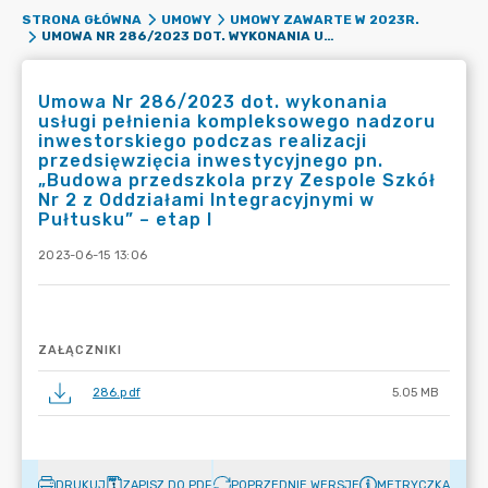
STRONA GŁÓWNA
UMOWY
UMOWY ZAWARTE W 2023R.
UMOWA NR 286/2023 DOT. WYKONANIA USŁUGI PEŁNIENIA KOMPLEKSOWEGO NADZORU INWESTORSKIEGO PODCZAS REALIZACJI PRZEDSIĘWZIĘCIA INWESTYCYJNEGO PN. „BUDOWA PRZEDSZKOLA PRZY ZESPOLE SZKÓŁ NR 2 Z ODDZIAŁAMI INTEGRACYJNYMI W PUŁTUSKU” – ETAP I
Umowa Nr 286/2023 dot. wykonania
usługi pełnienia kompleksowego nadzoru
inwestorskiego podczas realizacji
przedsięwzięcia inwestycyjnego pn.
„Budowa przedszkola przy Zespole Szkół
Nr 2 z Oddziałami Integracyjnymi w
Pułtusku” – etap I
2023-06-15 13:06
ZAŁĄCZNIKI
286.pdf
5.05 MB
DRUKUJ
ZAPISZ DO PDF
POPRZEDNIE WERSJE
METRYCZKA