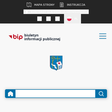
MAPA STRONY
INSTRUKCJA
KONTRAST DLA OSÓB SŁABOWIDZĄCYCH
PL
biuletyn
informacji publicznej