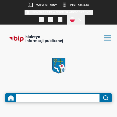
MAPA STRONY
INSTRUKCJA
KONTRAST DLA OSÓB SŁABOWIDZĄCYCH
PL
biuletyn
informacji publicznej