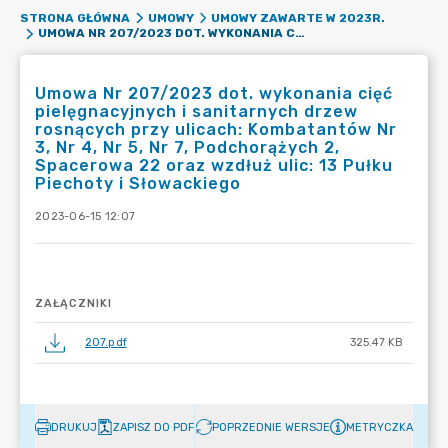
STRONA GŁÓWNA
UMOWY
UMOWY ZAWARTE W 2023R.
UMOWA NR 207/2023 DOT. WYKONANIA CIĘĆ PIELĘGNACYJNYCH I SANITARNYCH DRZEW ROSNĄCYCH PRZY ULICACH: KOMBATANTÓW NR 3, NR 4, NR 5, NR 7, PODCHORĄŻYCH 2, SPACEROWA 22 ORAZ WZDŁUŻ ULIC: 13 PUŁKU PIECHOTY I SŁOWACKIEGO
Umowa Nr 207/2023 dot. wykonania cięć
pielęgnacyjnych i sanitarnych drzew
rosnących przy ulicach: Kombatantów Nr
3, Nr 4, Nr 5, Nr 7, Podchorążych 2,
Spacerowa 22 oraz wzdłuż ulic: 13 Pułku
Piechoty i Słowackiego
2023-06-15 12:07
ZAŁĄCZNIKI
207.pdf
325.47 KB
DRUKUJ
ZAPISZ DO PDF
POPRZEDNIE WERSJE
METRYCZKA