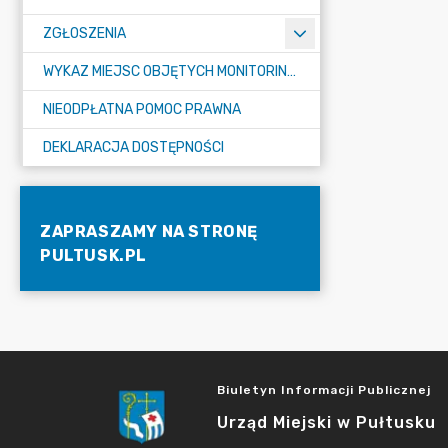
ZGŁOSZENIA
WYKAZ MIEJSC OBJĘTYCH MONITORINGIEM
NIEODPŁATNA POMOC PRAWNA
DEKLARACJA DOSTĘPNOŚCI
ZAPRASZAMY NA STRONĘ
PULTUSK.PL
Biuletyn Informacji Publicznej
Urząd Miejski w Pułtusku