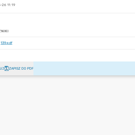
-26 11:19
NIKI
139.pdf
UJ
ZAPISZ DO PDF