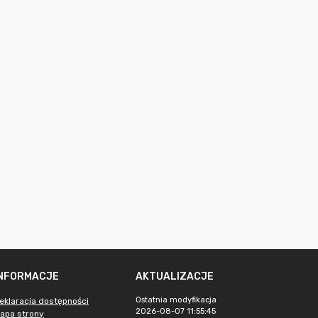
INFORMACJE
AKTUALIZACJE
Ostatnia modyfikacja
eklaracja dostępności
2026-08-07 11:55:45
apa strony