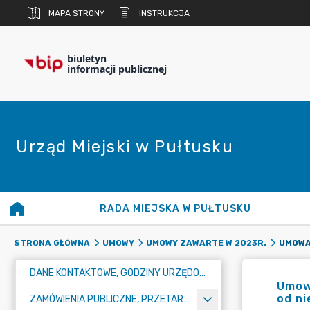
MAPA STRONY
INSTRUKCJA
biuletyn
informacji publicznej
Urząd Miejski w Pułtusku
RADA MIEJSKA W PUŁTUSKU
STRONA GŁÓWNA
UMOWY
UMOWY ZAWARTE W 2023R.
DANE KONTAKTOWE, GODZINY URZĘDOWANIA I NUMER KONTA BANKOWEGO
Umowa
od ni
ZAMÓWIENIA PUBLICZNE, PRZETARGI, KONKURSY