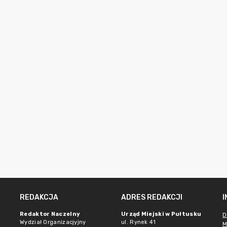
REDAKCJA
ADRES REDAKCJI
Redaktor Naczelny
Urząd Miejski w Pułtusku
D
Wydział Organizacjyjny
ul. Rynek 41
M