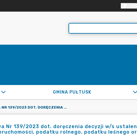
KON
GMINA PUŁTUSK
UMOWA NR 139/2023 DOT. DORĘCZENIA DECYZJI W/S USTALENIA WYSOKOŚCI ZOBOWIĄZANIA Z TYT. PODATKU OD NIERUCHOMOŚCI, PODATKU ROLNEGO, PODATKU LEŚNEGO ORAZ ŁĄCZNEGO ZOBOWIĄZANIA PIENIĘŻNEGO
 Nr 139/2023 dot. doręczenia decyzji w/s ustalen
eruchomości, podatku rolnego, podatku leśnego o