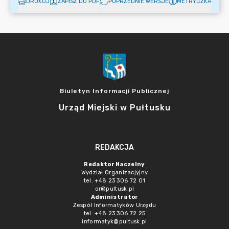
DRUKUJ
ZAPISZ DO PDF
POPRZEDNIE WERSJE
METRYCZKA
Biuletyn Informacji Publicznej
Urząd Miejski w Pułtusku
REDAKCJA
Redaktor Naczelny
Wydział Organizacjyjny
tel. +48 23 306 72 01
or@pultusk.pl
Administrator
Zespół Informatyków Urzędu
tel. +48 23 306 72 25
informatyk@pultusk.pl