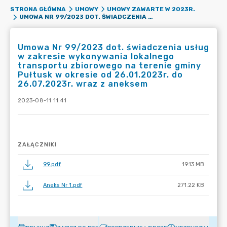
STRONA GŁÓWNA
UMOWY
UMOWY ZAWARTE W 2023R.
UMOWA NR 99/2023 DOT. ŚWIADCZENIA USŁUG W ZAKRESIE WYKONYWANIA LOKALNEGO TRANSPORTU ZBIOROWEGO NA TERENIE GMINY PUŁTUSK W OKRESIE OD 26.01.2023R. DO 26.07.2023R. WRAZ Z ANEKSEM
Umowa Nr 99/2023 dot. świadczenia usług
w zakresie wykonywania lokalnego
transportu zbiorowego na terenie gminy
Pułtusk w okresie od 26.01.2023r. do
26.07.2023r. wraz z aneksem
2023-08-11 11:41
ZAŁĄCZNIKI
99.pdf
19.13 MB
Aneks Nr 1.pdf
271.22 KB