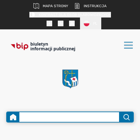
MAPA STRONY
INSTRUKCJA
KONTRAST DLA OSÓB SŁABOWIDZĄCYCH
PL
biuletyn
informacji publicznej