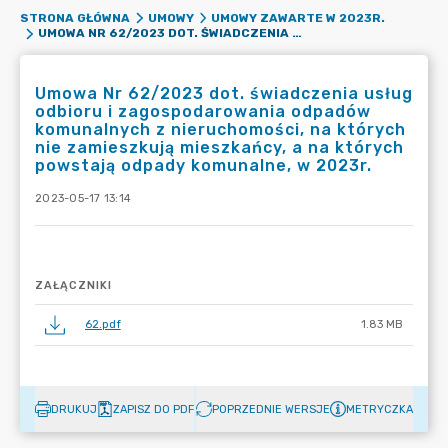
STRONA GŁÓWNA
UMOWY
UMOWY ZAWARTE W 2023R.
UMOWA NR 62/2023 DOT. ŚWIADCZENIA USŁUG ODBIORU I ZAGOSPODAROWANIA ODPADÓW KOMUNALNYCH Z NIERUCHOMOŚCI, NA KTÓRYCH NIE ZAMIESZKUJĄ MIESZKAŃCY, A NA KTÓRYCH POWSTAJĄ ODPADY KOMUNALNE, W 2023R.
Umowa Nr 62/2023 dot. świadczenia usług
odbioru i zagospodarowania odpadów
komunalnych z nieruchomości, na których
nie zamieszkują mieszkańcy, a na których
powstają odpady komunalne, w 2023r.
2023-05-17 13:14
ZAŁĄCZNIKI
62.pdf
1.83 MB
DRUKUJ
ZAPISZ DO PDF
POPRZEDNIE WERSJE
METRYCZKA