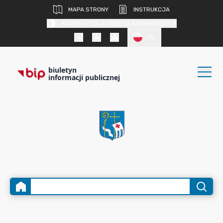
MAPA STRONY
INSTRUKCJA
KONTRAST DLA OSÓB SŁABOWIDZĄCYCH
PL
biuletyn
informacji publicznej