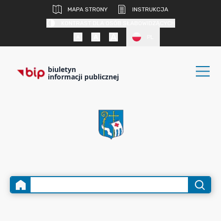
MAPA STRONY
INSTRUKCJA
KONTRAST DLA OSÓB SŁABOWIDZĄCYCH
PL
biuletyn
informacji publicznej