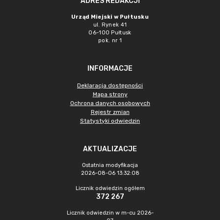
ADRES REDAKCJI
Urząd Miejski w Pułtusku
ul. Rynek 41
06-100 Pułtusk
pok. nr 1
INFORMACJE
Deklaracja dostępności
Mapa strony
Ochrona danych osobowych
Rejestr zmian
Statystyki odwiedzin
AKTUALIZACJE
Ostatnia modyfikacja
2026-08-06 13:32:08
Licznik odwiedzin ogółem
372 267
Licznik odwiedzin w m-cu 2026-