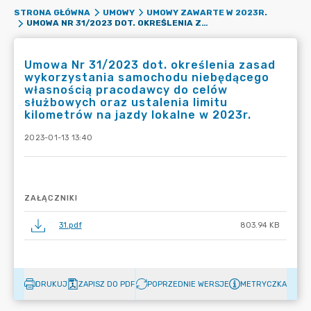
STRONA GŁÓWNA
UMOWY
UMOWY ZAWARTE W 2023R.
UMOWA NR 31/2023 DOT. OKREŚLENIA ZASAD WYKORZYSTANIA SAMOCHODU NIEBĘDĄCEGO WŁASNOŚCIĄ PRACODAWCY DO CELÓW SŁUŻBOWYCH ORAZ USTALENIA LIMITU KILOMETRÓW NA JAZDY LOKALNE W 2023R.
Umowa Nr 31/2023 dot. określenia zasad
wykorzystania samochodu niebędącego
własnością pracodawcy do celów
służbowych oraz ustalenia limitu
kilometrów na jazdy lokalne w 2023r.
2023-01-13 13:40
ZAŁĄCZNIKI
31.pdf
803.94 KB
DRUKUJ
ZAPISZ DO PDF
POPRZEDNIE WERSJE
METRYCZKA