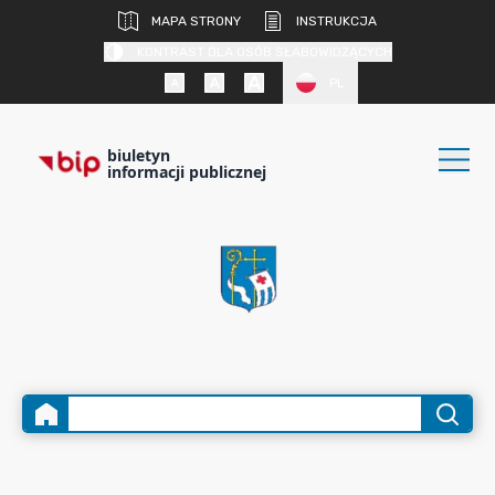
MAPA STRONY
INSTRUKCJA
KONTRAST DLA OSÓB SŁABOWIDZĄCYCH
PL
biuletyn
informacji publicznej