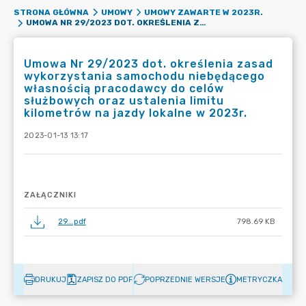
STRONA GŁÓWNA
UMOWY
UMOWY ZAWARTE W 2023R.
UMOWA NR 29/2023 DOT. OKREŚLENIA ZASAD WYKORZYSTANIA SAMOCHODU NIEBĘDĄCEGO WŁASNOŚCIĄ PRACODAWCY DO CELÓW SŁUŻBOWYCH ORAZ USTALENIA LIMITU KILOMETRÓW NA JAZDY LOKALNE W 2023R.
Umowa Nr 29/2023 dot. określenia zasad
wykorzystania samochodu niebędącego
własnością pracodawcy do celów
służbowych oraz ustalenia limitu
kilometrów na jazdy lokalne w 2023r.
2023-01-13 13:17
ZAŁĄCZNIKI
29...pdf
798.69 KB
DRUKUJ
ZAPISZ DO PDF
POPRZEDNIE WERSJE
METRYCZKA