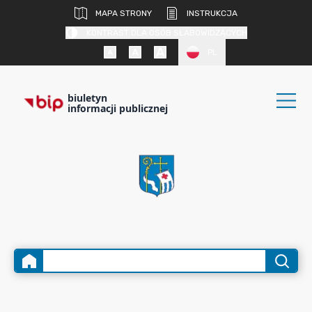
MAPA STRONY
INSTRUKCJA
KONTRAST DLA OSÓB SŁABOWIDZĄCYCH
PL
biuletyn
informacji publicznej