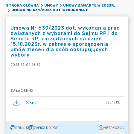
STRONA GŁÓWNA
UMOWY
UMOWY ZAWARTE W 2023R.
UMOWA NR 639/2023 DOT. WYKONANIA PRAC ZWIĄZANYCH Z WYBORAMI DO SEJMU RP I DO SENATU RP, ZARZĄDZONYCH NA DZIEŃ 15.10.2023R. W ZAKRESIE SPORZĄDZENIA UMÓW ZLECEŃ DLA OSÓB OBSŁUGUJĄCYCH WYBORY
Umowa Nr 639/2023 dot. wykonania prac
związanych z wyborami do Sejmu RP i do
Senatu RP, zarządzonych na dzień
15.10.2023r. w zakresie sporządzenia
umów zleceń dla osób obsługujących
wybory
2023-12-04 16:39
ZAŁĄCZNIKI
639.pdf
325.15 KB
DRUKUJ
ZAPISZ DO PDF
METRYCZKA