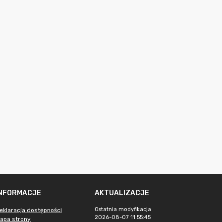
INFORMACJE
AKTUALIZACJE
Ostatnia modyfikacja
eklaracja dostępności
2026-08-07 11:55:45
apa strony