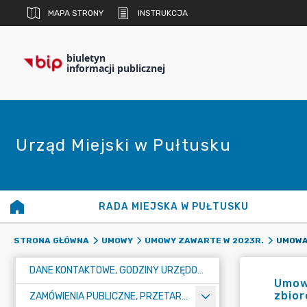
MAPA STRONY
INSTRUKCJA
biuletyn
informacji publicznej
Urząd Miejski w Pułtusku
RADA MIEJSKA W PUŁTUSKU
STRONA GŁÓWNA
UMOWY
UMOWY ZAWARTE W 2023R.
DANE KONTAKTOWE, GODZINY URZĘDOWANIA I NUMER KONTA BANKOWEGO
Umow
zbior
ZAMÓWIENIA PUBLICZNE, PRZETARGI, KONKURSY