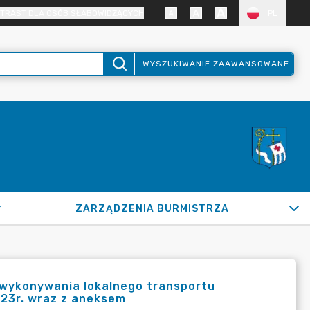
TRAST DLA OSÓB SŁABOWIDZĄCYCH
PL
WYSZUKIWANIE ZAAWANSOWANE
ZARZĄDZENIA BURMISTRZA
 wykonywania lokalnego transportu
023r. wraz z aneksem