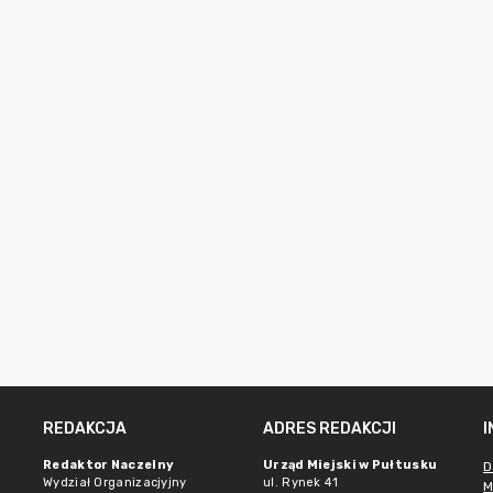
REDAKCJA
ADRES REDAKCJI
Redaktor Naczelny
Urząd Miejski w Pułtusku
D
Wydział Organizacjyjny
ul. Rynek 41
M