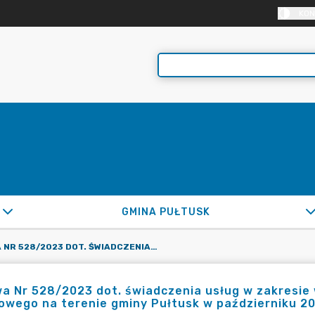
KON
GMINA PUŁTUSK
UMOWA NR 528/2023 DOT. ŚWIADCZENIA USŁUG W ZAKRESIE WYKONYWANIA LOKALNEGO TRANSPORTU ZBIOROWEGO NA TERENIE GMINY PUŁTUSK W PAŹDZIERNIKU 2023R. WRAZ Z ANEKSEM
a Nr 528/2023 dot. świadczenia usług w zakresie
owego na terenie gminy Pułtusk w październiku 2