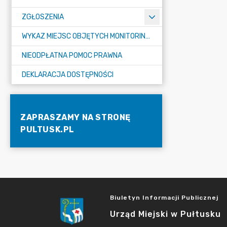
ZGŁOSZENIA
WYKAZ MIEJSC OBJĘTYCH MONITORINGIEM
NIEODPŁATNA POMOC PRAWNA
DEKLARACJA DOSTĘPNOŚCI
ZAPRASZAMY NA STRONĘ
PULTUSK.PL
Biuletyn Informacji Publicznej
Urząd Miejski w Pułtusku