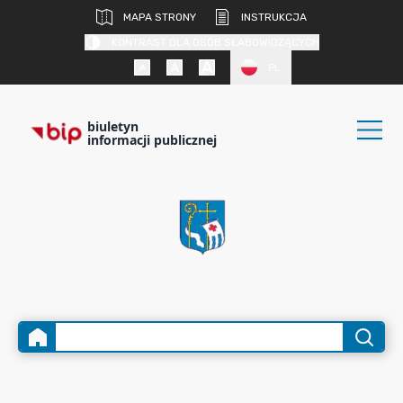
MAPA STRONY
INSTRUKCJA
KONTRAST DLA OSÓB SŁABOWIDZĄCYCH
PL
biuletyn
informacji publicznej