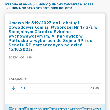
STRONA GŁÓWNA
UMOWY
UMOWY ZAWARTE W 2023R.
UMOWA NR 519/2023 DOT. OBSŁUGI OBWODOWEJ KOMISJI WYBORCZEJ NR 17 Z/S W SPECJALNYM OŚRODKU SZKOLNO-WYCHOWAWCZYM IM. A. KARŁOWICZ W PUŁTUSKU W WYBORACH DO SEJMU RP I DO SENATU RP ZARZĄDZONYCH NA DZIEŃ 15.10.2023R.
Umowa Nr 519/2023 dot. obsługi
Obwodowej Komisji Wyborczej Nr 17 z/s w
Specjalnym Ośrodku Szkolno-
Wychowawczym im. A. Karłowicz w
Pułtusku w wyborach do Sejmu RP i do
Senatu RP zarządzonych na dzień
15.10.2023r.
2023-11-07 11:19
ZAŁĄCZNIKI
519.pdf
1.09 MB
DRUKUJ
ZAPISZ DO PDF
POPRZEDNIE WERSJE
METRYCZKA